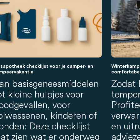
isapotheek checklijst voor je camper- en
Winterkampe
mpeervakantie
comfortabele
an basisgeneesmiddelen
Zodat 
ot kleine hulpjes voor
temper
oodgevallen, voor
Profite
olwassenen, kinderen of
verwar
onden: Deze checklijst
en uitr
aat zien wat er onderweg
advieze