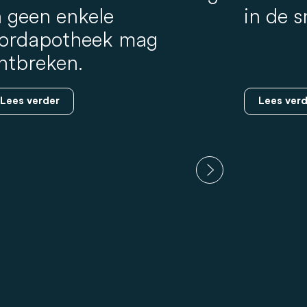
n geen enkele
in de 
ordapotheek mag
ntbreken.
Lees verder
Lees verd