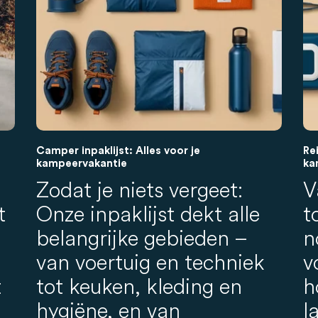
Camper inpaklijst: Alles voor je
Re
kampeervakantie
ka
Zodat je niets vergeet:
V
t
Onze inpaklijst dekt alle
t
belangrijke gebieden –
n
van voertuig en techniek
v
t
tot keuken, kleding en
h
hygiëne, en van
l