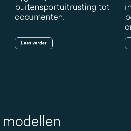
buitensportuitrusting tot
i
documenten.
b
o
Lees verder
 modellen