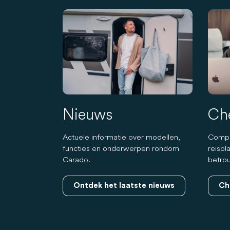
Nieuws
Che
Actuele informatie over modellen,
Compa
functies en onderwerpen rondom
reispl
Carado.
betro
Ontdek het laatste nieuws
Ch