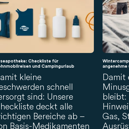
iseapotheke: Checkliste für
Wintercampi
hnmobilreisen und Campingurlaub
angenehme u
amit kleine
Damit 
eschwerden schnell
Minusg
ersorgt sind: Unsere
bleibt:
heckliste deckt alle
Hinwei
ichtigen Bereiche ab –
Gas, S
on Basis-Medikamenten
Ausrüs