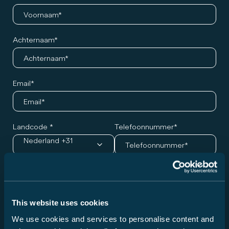
Achternaam
Email
Landcode
Telefoonnummer
Nederland +31
Gewenst model en afspraak
Serie
This website uses cookies
Kies een modelreeks...
We use cookies and services to personalise content and