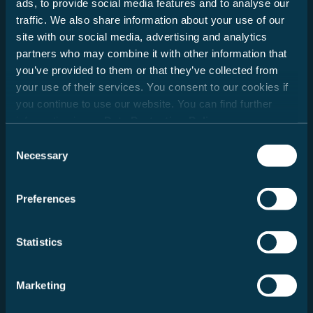
ads, to provide social media features and to analyse our
traffic. We also share information about your use of our
Datum
site with our social media, advertising and analytics
partners who may combine it with other information that
you’ve provided to them or that they’ve collected from
your use of their services. You consent to our cookies if
Dealerzoeker
you continue to use our website. You can find further
information in our
Data Protection Policy
.
Postcode
Consent
Zoeken
Necessary
Selection
Bericht
Preferences
Statistics
Marketing