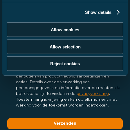
Ik ga ermee akkoord dat Carado GmbH mijn
gegevens doorgeeft aan de door mij geselecteerde
Show details
dealer in overeenstemming met mijn bovenstaande
verzoek en mij via e-mail informeert over alle verdere
stappen met betrekking tot mijn verzoek. De dealer
Allow cookies
mag in het kader van mijn verzoek telefonisch of per
e-mail contact met mij opnemen. Deze toestemming
is vrijwillig en kan te allen tijde met werking voor de
Allow selection
toekomst worden ingetrokken.
Reject cookies
Ja, ik wil graag de Carado-nieuwsbrief ontvangen en
regelmatig via e-mail op de hoogte worden
gehouden van productnieuws, aanbiedingen en
acties. Details over de verwerking van
persoonsgegevens en informatie over de rechten als
betrokkene zijn te vinden in de
privacyverklaring
.
Toestemming is vrijwillig en kan op elk moment met
werking voor de toekomst worden ingetrokken.
Verzenden