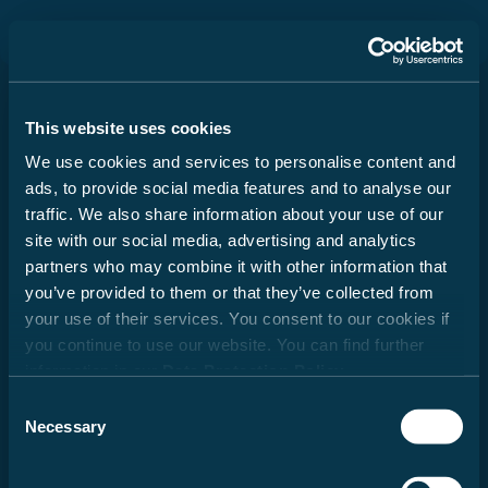
Durch Scrolling wird der Button zum Akzeptier
Wichtige Hinweise für die
Auswahl Ihres Wohnmobils
Baureihe
This website uses cookies
We use cookies and services to personalise content and
Beim Kauf eines Reisemobils, Camper Vans oder
ads, to provide social media features and to analyse our
Urban Vehicles (nachfolgend: Reisemobil) ist die
traffic. We also share information about your use of our
Auswahl des richtigen Grundrisses sowie ein
Camper Vans
ansprechendes Design besonders wichtig.
site with our social media, advertising and analytics
Darüber hinaus spielt aber auch das Gewicht eine
partners who may combine it with other information that
ab 48.249 €
essentielle Rolle. Familie, Freunde,
you’ve provided to them or that they’ve collected from
Sonderausstattung, Zubehör und Gepäck – all
your use of their services. You consent to our cookies if
das soll Platz finden. Zugleich gibt es rechtliche
you continue to use our website. You can find further
und technische Grenzen für die Konfiguration und
information in our
Data Protection Policy
.
Beladung. Jedes Reisemobil ist für ein
Alkoven
bestimmtes Gewicht ausgelegt, das im
Consent
Fahrbetrieb nicht überschritten werden darf. Für
Necessary
Selection
ab 60.299 €
Reisemobilkäufer stellt sich damit die Frage: Wie
muss ich mein Fahrzeug konfigurieren, um