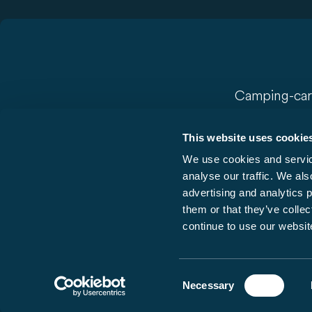
Camping-car
Camper vans
This website uses cookie
Série V (profilé
We use cookies and service
Profilés
analyse our traffic. We als
Intégraux
advertising and analytics 
them or that they’ve collec
Capucines
continue to use our website
Consent
Protection des données
Necessary
Mentions légales
Selection