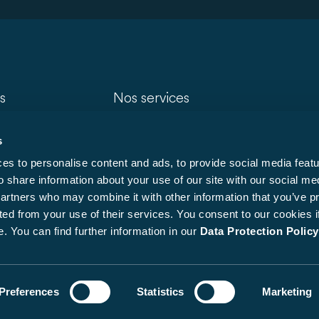
s
Nos services
Trouver un concessionnaire
s
s étroits)
Recherche de modèle
s to personalise content and ads, to provide social media featu
Accessoires Carado
o share information about your use of our site with our social me
Téléchargements
partners who may combine it with other information that you’ve p
ted from your use of their services. You consent to our cookies i
FAQ
. You can find further information in our
Data Protection Policy
Preferences
Informations juridiques
Statistics
CGV
Cookies
Marketing