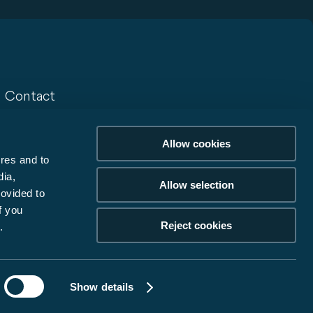
Contact
Contact
Allow cookies
Newsletter
res and to
Récompenses
dia,
Allow selection
rovided to
f you
Reject cookies
.
© 2026 Carado GmbH
Show details