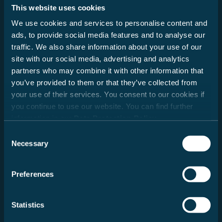
This website uses cookies
Tiltale
We use cookies and services to personalise content and
Hr.
ads, to provide social media features and to analyse our
Fru
traffic. We also share information about your use of our
site with our social media, advertising and analytics
Fornavn
partners who may combine it with other information that
you’ve provided to them or that they’ve collected from
your use of their services. You consent to our cookies if
you continue to use our website. You can find further
Efternavn
information in our
Data Protection Policy
.
Consent
Necessary
Selection
E-mail
Preferences
Ja, jeg ønsker at modtage Carado-nyhedsbrevet og
Statistics
blive holdt opdateret via e-mail om nye produkter,
tilbud og kampagner. Detaljer om behandlingen af