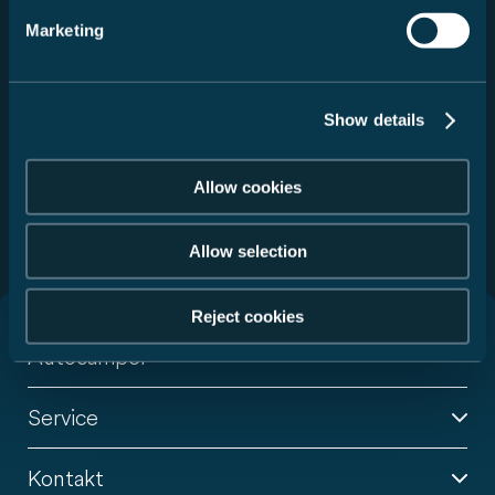
personoplysninger og oplysninger om dine
Marketing
rettigheder som registreret findes i vores
datapolitik
.
Samtykket er frivilligt og kan til enhver tid
tilbagekaldes med virkning for fremtiden.
Show details
Send
Allow cookies
Denne side er beskyttet af reCAPTCHA og Googles
Privatlivspolitik og Servicevilkår gælder.
Allow selection
Reject cookies
Autocamper
Service
Kontakt