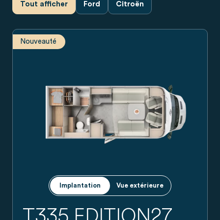
Tout afficher
Ford
Citroën
Nouveauté
Plan de Carado camping-car avec lit arrière, salle de bain, cu
Implantation
Vue extérieure
T335 EDITION27