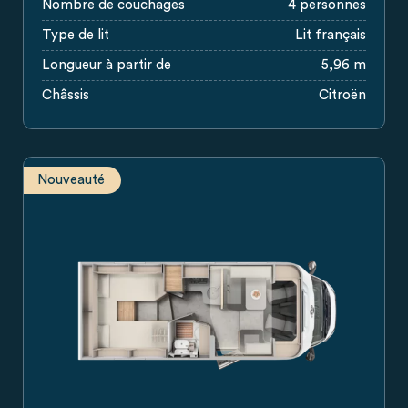
Nombre de couchages
4 personnes
Type de lit
Lit français
Longueur à partir de
5,96 m
Châssis
Citroën
Nouveauté
Plan du camping-car Carado avec lits jumeaux, dînette, cuisi
Camping-car Carado de profil, véhicule profilé blanc détour