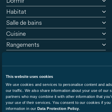
Dormir
Habitat
Salle de bains
Cuisine
Rangements
This website uses cookies
Des nuits reposantes
We use cookies and services to personalise content and ads,
our traffic. We also share information about your use of our s
Un espace bien-être sur la route
Les espaces de couchage offrent un confort de sommeil
partners who may combine it with other information that you’
de haute qualité : les matelas avec housses amovibles
your use of their services. You consent to our cookies if you 
Salle de bains sur mesure
garantissent des nuits réparatrices. Un lit de pavillon en
Des assises robustes et confortables, sublimées par un
information in our
Data Protection Policy
.