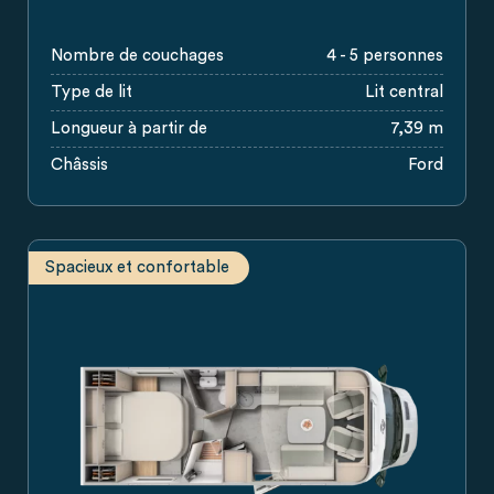
Nombre de couchages
4 - 5 personnes
Type de lit
Lit central
Longueur à partir de
7,39 m
Châssis
Ford
Spacieux et confortable
Plan d’aménagement du camping-car Carado avec lit queen-si
Camping-car Carado en vue de côté, véhicule profilé blanc 