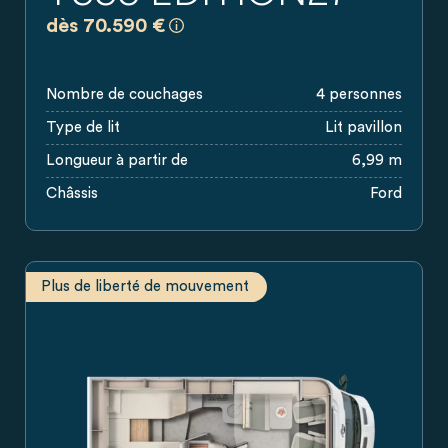
a)
Prix recommandés, sans engagement, ba
dès 70.590 €
Nombre de couchages
4 personnes
Type de lit
Lit pavillon
Longueur à partir de
6,99 m
Châssis
Ford
Plus de liberté de mouvement
Plan du camping-car Carado avec lit à l’arrière, coin repas, c
Camping-car Carado vu de profil : un camping-car profilé bl