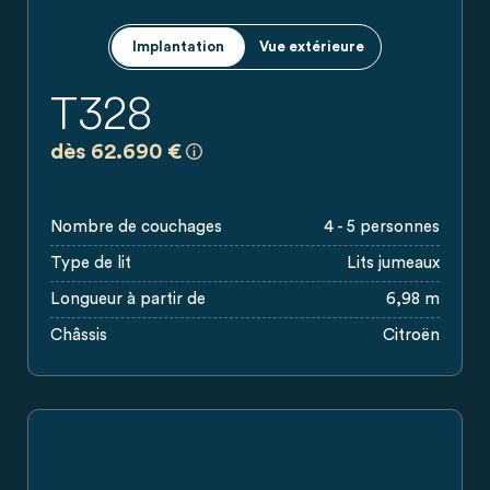
Implantation
Vue extérieure
T328
a)
Prix recommandés, sans engagement, ba
dès 62.690 €
Nombre de couchages
4 - 5 personnes
Type de lit
Lits jumeaux
Longueur à partir de
6,98 m
Châssis
Citroën
Plan du camping-car Carado avec lits jumeaux, coin salon, c