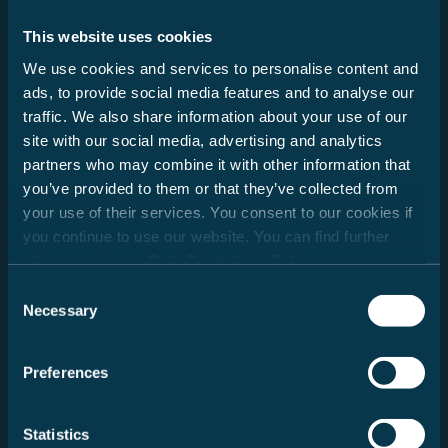
Aanhef
This website uses cookies
Meneer
We use cookies and services to personalise content and
Mevrouw
ads, to provide social media features and to analyse our
traffic. We also share information about your use of our
Voornaam
site with our social media, advertising and analytics
partners who may combine it with other information that
you’ve provided to them or that they’ve collected from
your use of their services. You consent to our cookies if
Achternaam
you continue to use our website. You can find further
information in our
Data Protection Policy
.
Consent
Email
Necessary
Selection
Preferences
Ja, ik wil de Carado-nieuwsbrief ontvangen en
regelmatig per e-mail op de hoogte worden
Statistics
gehouden van nieuwe producten, aanbiedingen en