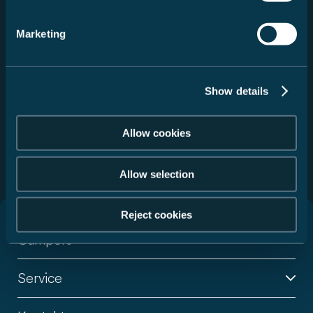
acties. Details over de verwerking van
persoonsgegevens en informatie over uw rechten als
Marketing
betrokkene vindt u in onze
privacyverklaring
. De
toestemming is vrijwillig en kan te allen tijde met
werking voor de toekomst worden ingetrokken.
Show details
Verzenden
Allow cookies
Deze website is beveiligd met reCAPTCHA. Het privacybeleid
en
de gebruiksvoorwaarden
van Google zijn van toepassing.
Allow selection
Reject cookies
Campers
Service