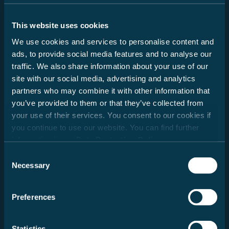
Kontaktdaten
This website uses cookies
Anrede
We use cookies and services to personalise content and
Herr
ads, to provide social media features and to analyse our
Frau
traffic. We also share information about your use of our
site with our social media, advertising and analytics
Vorname
partners who may combine it with other information that
you’ve provided to them or that they’ve collected from
your use of their services. You consent to our cookies if
Nachname
you continue to use our website. You can find further
information in our
Data Protection Policy
.
Consent
Necessary
Selection
E-Mail
Preferences
Ja, ich möchte den Carado Newsletter erhalten und
per E-Mail regelmäßig über Produktneuheiten,
Statistics