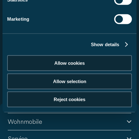
Angebote und Aktionen auf dem Laufenden gehalten
werden. Details zur Verarbeitung personenbezogener
Daten und Informationen über die Rechte als
Marketing
Betroffene/r sind in unserer
Datenschutzerklärung
zu
finden. Die Einwilligung ist freiwillig und kann jederzeit
mit Wirkung für die Zukunft widerrufen werden.
Show details
Absenden
Allow cookies
Diese Website ist durch reCAPTCHA geschützt und es gelten
die
Datenschutzbestimmungen
und
Nutzungsbedingungen
Allow selection
von Google.
Reject cookies
Wohnmobile
Service