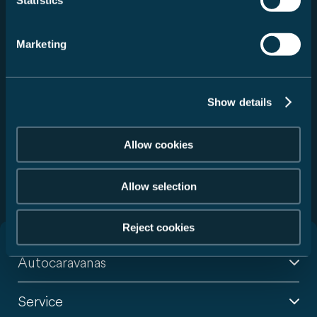
Statistics
sobre novedades de productos, ofertas y
promociones. Los detalles sobre el tratamiento de
datos personales y la información sobre los derechos
Marketing
como interesado/a se encuentran en
la política de
privacidad
. El consentimiento es voluntario y puede
revocarse en cualquier momento con efecto futuro.
Show details
Enviar
Allow cookies
Este sitio web está protegido por reCAPTCHA y se aplican la
Política de privacidad
y las
Condiciones de uso
de Google.
Allow selection
Reject cookies
Autocaravanas
Service