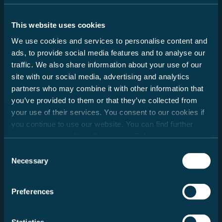
Datos de contacto
This website uses cookies
Salutación
We use cookies and services to personalise content and
Señor
ads, to provide social media features and to analyse our
Señora
traffic. We also share information about your use of our
site with our social media, advertising and analytics
Nombre
partners who may combine it with other information that
you’ve provided to them or that they’ve collected from
your use of their services. You consent to our cookies if
Apellido
you continue to use our website. You can find further
information in our
Data Protection Policy
.
Consent
Necessary
Selection
Correo electrónico
Preferences
Sí, me gustaría recibir el boletín de Carado y estar
informado/a regularmente por correo electrónico