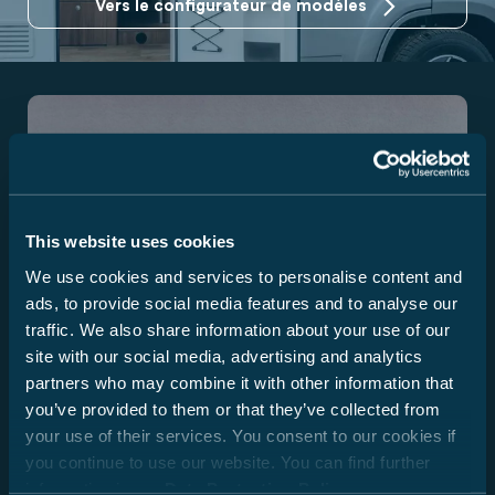
Vers le configurateur de modèles
This website uses cookies
We use cookies and services to personalise content and
ads, to provide social media features and to analyse our
traffic. We also share information about your use of our
site with our social media, advertising and analytics
partners who may combine it with other information that
you’ve provided to them or that they’ve collected from
Équipe de développement
your use of their services. You consent to our cookies if
you continue to use our website. You can find further
Le département de développement de Carado donne
information in our
Data Protection Policy
.