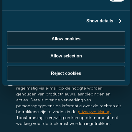
Show details
Ik ga ermee akkoord dat Carado GmbH mijn
gegevens doorgeeft aan de door mij geselecteerde
dealer in overeenstemming met mijn bovenstaande
Allow cookies
verzoek en mij via e-mail informeert over alle verdere
stappen met betrekking tot mijn verzoek. De dealer
mag in het kader van mijn verzoek telefonisch of per
Allow selection
e-mail contact met mij opnemen. Deze toestemming
is vrijwillig en kan te allen tijde met werking voor de
toekomst worden ingetrokken.
Reject cookies
Ja, ik wil graag de Carado-nieuwsbrief ontvangen en
regelmatig via e-mail op de hoogte worden
gehouden van productnieuws, aanbiedingen en
acties. Details over de verwerking van
persoonsgegevens en informatie over de rechten als
betrokkene zijn te vinden in de
privacyverklaring
.
Toestemming is vrijwillig en kan op elk moment met
werking voor de toekomst worden ingetrokken.