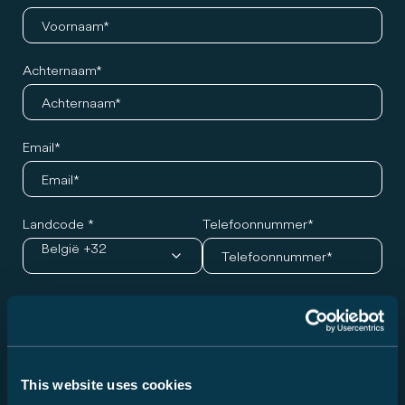
Achternaam
Email
Landcode
Telefoonnummer
België +32
Gewenst model en afspraak
Serie
Kies een modelreeks...
This website uses cookies