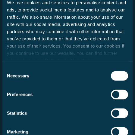
We use cookies and services to personalise content and
Datum
ads, to provide social media features and to analyse our
traffic. We also share information about your use of our
site with our social media, advertising and analytics
partners who may combine it with other information that
you’ve provided to them or that they’ve collected from
your use of their services. You consent to our cookies if
you continue to use our website. You can find further
information in our
Data Protection Policy
.
Neue Suche
Consent
Necessary
Selection
Preferences
Bericht
Statistics
Marketing