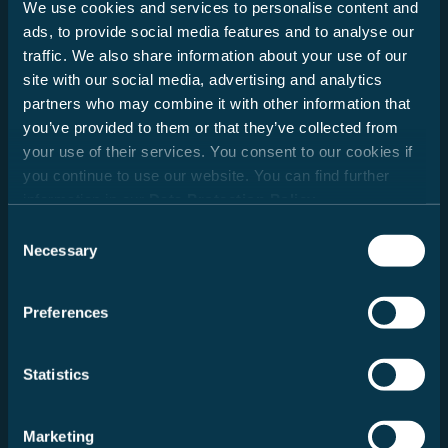
We use cookies and services to personalise content and
Datum
ads, to provide social media features and to analyse our
traffic. We also share information about your use of our
site with our social media, advertising and analytics
partners who may combine it with other information that
you’ve provided to them or that they’ve collected from
your use of their services. You consent to our cookies if
you continue to use our website. You can find further
information in our
Data Protection Policy
.
Neue Suche
Consent
Necessary
Selection
Preferences
Nachricht
Statistics
Marketing