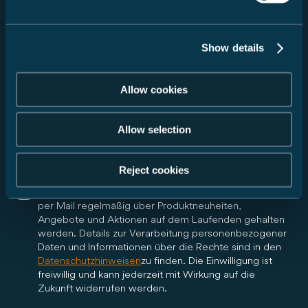
Show details
Ich bin damit einverstanden, dass die Carado GmbH
meine Daten gemäß meiner obenstehenden Anfrage
an den von mir ausgewählten Handelspartner
Allow cookies
weiterleitet und mich im Rahmen meiner Anfrage per
E-Mail über alle weiteren Schritte informiert. Der
Händler darf sich im Kontext meiner Anfrage
Allow selection
telefonisch oder per E-Mail bei mir melden. Die
Einwilligung ist freiwillig und kann jederzeit mit
Wirkung für die Zukunft widerrufen werden.
Reject cookies
Ja, ich möchte den Carado Newsletter erhalten und
per Mail regelmäßig über Produktneuheiten,
Angebote und Aktionen auf dem Laufenden gehalten
werden. Details zur Verarbeitung personenbezogener
Daten und Informationen über die Rechte sind in den
Datenschutzhinweisen
zu finden. Die Einwilligung ist
freiwillig und kann jederzeit mit Wirkung auf die
Zukunft widerrufen werden.