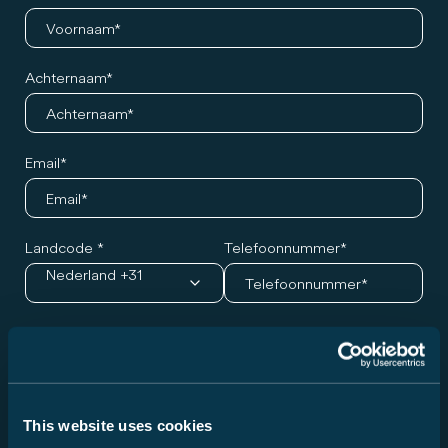
Achternaam
Email
Landcode
Telefoonnummer
Nederland +31
Gewenst model en afspraak
Serie
Kies een modelreeks...
This website uses cookies