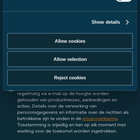
Show details
Ik ga ermee akkoord dat Carado GmbH mijn
gegevens doorgeeft aan de door mij geselecteerde
dealer in overeenstemming met mijn bovenstaande
Allow cookies
verzoek en mij via e-mail informeert over alle verdere
stappen met betrekking tot mijn verzoek. De dealer
mag in het kader van mijn verzoek telefonisch of per
Allow selection
e-mail contact met mij opnemen. Deze toestemming
is vrijwillig en kan te allen tijde met werking voor de
toekomst worden ingetrokken.
Reject cookies
Ja, ik wil graag de Carado-nieuwsbrief ontvangen en
regelmatig via e-mail op de hoogte worden
gehouden van productnieuws, aanbiedingen en
acties. Details over de verwerking van
persoonsgegevens en informatie over de rechten als
betrokkene zijn te vinden in de
privacyverklaring
.
Toestemming is vrijwillig en kan op elk moment met
werking voor de toekomst worden ingetrokken.