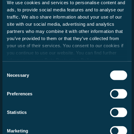
We use cookies and services to personalise content and
Datum
ads, to provide social media features and to analyse our
traffic. We also share information about your use of our
site with our social media, advertising and analytics
partners who may combine it with other information that
you’ve provided to them or that they’ve collected from
your use of their services. You consent to our cookies if
you continue to use our website. You can find further
information in our
Data Protection Policy
.
Neue Suche
Consent
Necessary
Selection
Preferences
Bericht
Statistics
Marketing