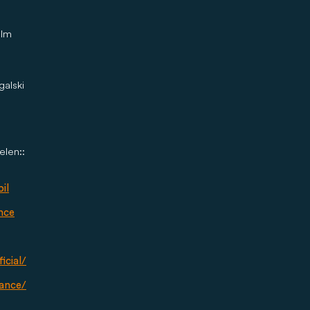
Ulm
galski
elen::
il
nce
cial/
ance/