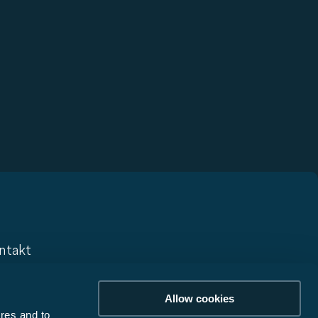
ntakt
ntact
Allow cookies
sletter
res and to