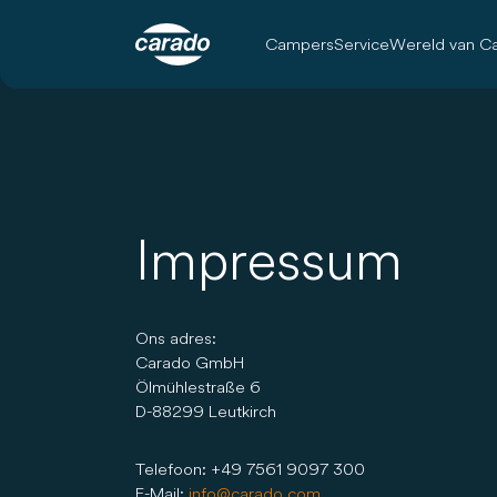
Campers
Service
Wereld van C
Impressum
Ons adres:
Carado GmbH
Ölmühlestraße 6
D-88299 Leutkirch
Telefoon: +49 7561 9097 300
E-Mail:
info@carado.com