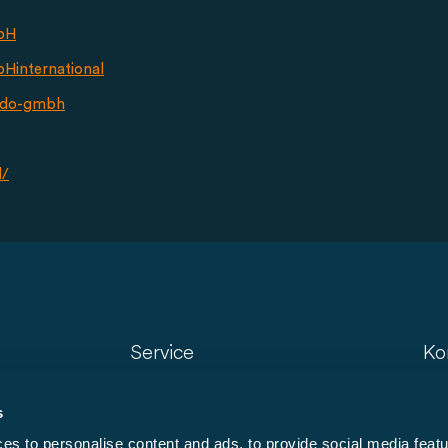
bH
international
ado-gmbh
l/
Service
Ko
Dealer zoeken
Co
s
Modelzoeker
New
s to personalise content and ads, to provide social media featu