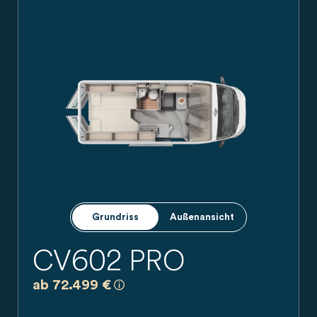
Carado Wohnmobil Campervan in Seitenansicht, silberner K
Grundriss
Außenansicht
CV602 PRO
a)
Es handelt sich um eine unverbindlich
ab 72.499 €