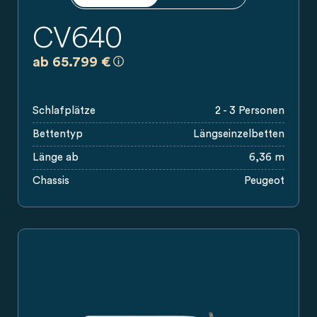
CV640
a)
Es handelt sich um eine unverbindliche
ab 65.799 €
Schlafplätze
2 - 3 Personen
Bettentyp
Längseinzelbetten
Länge ab
6,36 m
Chassis
Peugeot
Carado Campervan in silbergrauer Seitenansicht mit Markise