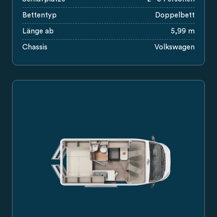
Bettentyp
Doppelbett
Länge ab
5,99 m
Chassis
Volkswagen
Grundriss Carado Wohnmobil mit Heckbett, Bad, Küchenzeile
Weiße Seitenansicht eines Carado Wohnmobils mit Schiebet