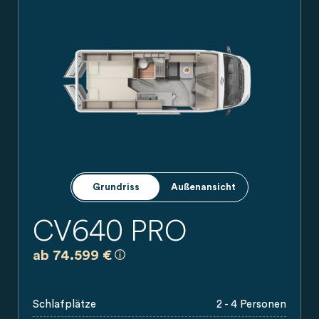
Weiße Seitenansicht eines Carado Campervans mit Schiebet
Grundriss
Außenansicht
CV640 PRO
a)
Es handelt sich um eine unverbindlich
ab 74.599 €
Schlafplätze
2 - 4 Personen