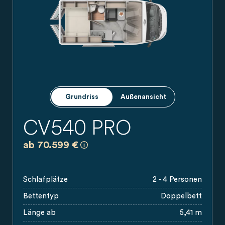
Grundriss
Außenansicht
CV540 PRO
a)
Es handelt sich um eine unverbindliche
ab 70.599 €
Schlafplätze
2 - 4 Personen
Bettentyp
Doppelbett
Länge ab
5,41 m