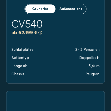
Grundriss
Außenansicht
CV540
a)
Es handelt sich um eine unverbindliche
ab 62.199 €
Schlafplätze
2 - 3 Personen
Bettentyp
Doppelbett
Länge ab
5,41 m
Chassis
Peugeot
Grundriss Carado Wohnmobil mit Doppelbett, Bad, Küche un
Carado Wohnmobil als Campervan in Seitenansicht, weiß mit 