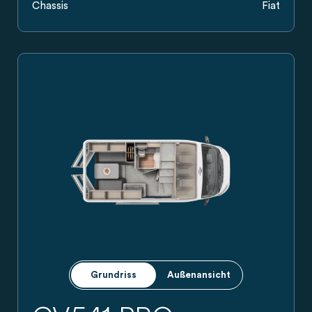
Chassis
Fiat
Carado Wohnmobil Campervan in Seitenansicht mit schwarz
Grundriss
Außenansicht