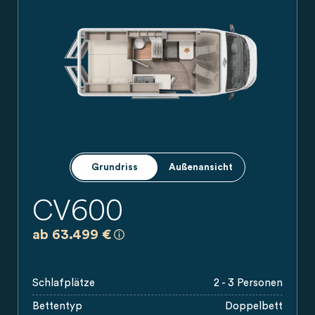
Grundriss
Außenansicht
CV600
a)
Es handelt sich um eine unverbindlich
ab 63.499 €
Schlafplätze
2 - 3 Personen
Bettentyp
Doppelbett