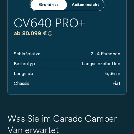
Grundriss
Außenansicht
CV640 PRO+
a)
Es handelt sich um eine unverbindliche
ab 80.099 €
Schlafplätze
2 - 4 Personen
Bettentyp
Längseinzelbetten
Länge ab
6,36 m
Chassis
Fiat
Was Sie im Carado Camper
Van erwartet