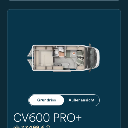
Carado Campervan in Seitenansicht, silbergrau mit Schiebet
Grundriss
Außenansicht
CV600 PRO+
a)
Es handelt sich um eine unverbindliche
ab 77.499 €