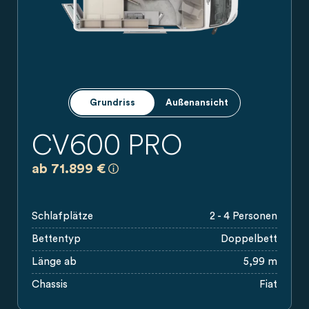
Grundriss
Außenansicht
CV600 PRO
a)
Es handelt sich um eine unverbindliche
ab 71.899 €
Schlafplätze
2 - 4 Personen
Bettentyp
Doppelbett
Länge ab
5,99 m
Chassis
Fiat