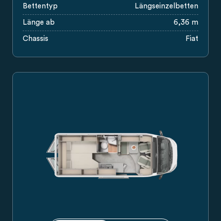
Bettentyp
Längseinzelbetten
Länge ab
6,36 m
Chassis
Fiat
Carado Campervan in weiß, Seitenansicht mit Schiebetür, S