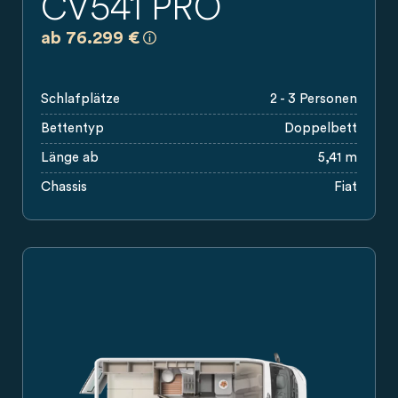
CV541 PRO
a)
Es handelt sich um eine unverbindlich
ab 76.299 €
Schlafplätze
2 - 3 Personen
Bettentyp
Doppelbett
Länge ab
5,41 m
Chassis
Fiat
Seitenansicht eines grauen Carado Campervan mit Schiebet