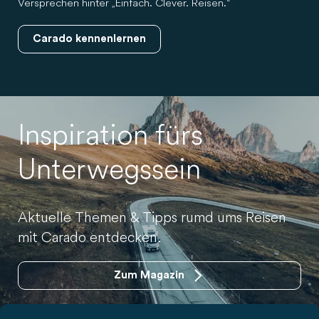
Versprechen hinter „Einfach. Clever. Reisen.“
Carado kennenlernen
Inspiration fürs
Unterwegssein
Aktuelle Themen & Tipps rumd ums Reisen
mit Carado entdecken.
Zum Magazin