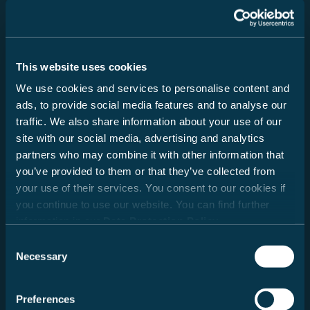
This website uses cookies
We use cookies and services to personalise content and
ads, to provide social media features and to analyse our
traffic. We also share information about your use of our
site with our social media, advertising and analytics
partners who may combine it with other information that
you’ve provided to them or that they’ve collected from
your use of their services. You consent to our cookies if
you continue to use our website. You can find further
Innovation
information in our
Data Protection Policy
.
Consent
Necessary
Clevere Lösungen, praktische Weiterentwicklungen und
Selection
neue Ideen für komfortables Reisen.
Preferences
Hier entdecken