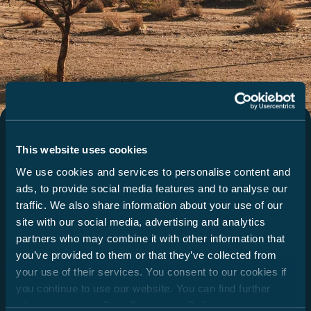
This website uses cookies
Alkoven
We use cookies and services to personalise content and
ads, to provide social media features and to analyse our
traffic. We also share information about your use of our
ab 76.699 €
site with our social media, advertising and analytics
partners who may combine it with other information that
you’ve provided to them or that they’ve collected from
your use of their services. You consent to our cookies if
you continue to use our website. You can find further
Raumwunder mit Kultcharakter.
information in our
Data Protection Policy
.