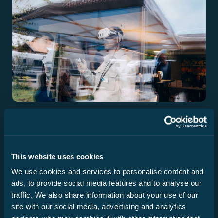
Innovation
Gennemtænkte løsninger, praktiske forbedringer og nye
idéer til komfortable rejser.
This website uses cookies
We use cookies and services to personalise content and
Oplev det her
ads, to provide social media features and to analyse our
traffic. We also share information about your use of our
site with our social media, advertising and analytics