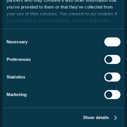
partners who may combine it with other information that
you’ve provided to them or that they’ve collected from
your use of their services. You consent to our cookies if
you continue to use our website. You can find further
information in our
Data Protection Policy
.
Consent
Necessary
Selection
Preferences
Bæredygtighed
Statistics
Rejs med omtanke: Få indsigt i Carados initiativer,
miljøvenlige projekter og tips til ansvarlig og bevidst
Marketing
rejseadfærd.
Læs mere
Show details