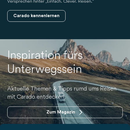
Versprechen hinter „Einfach. Clever. Reisen.“
Carado kennenlernen
Inspiration fürs
Unterwegssein
Aktuelle Themen & Tipps rumd ums Reisen
mit Carado entdecken.
Zum Magazin