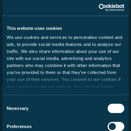
This website uses cookies
We use cookies and services to personalise content and
ads, to provide social media features and to analyse our
traffic. We also share information about your use of our
site with our social media, advertising and analytics
partners who may combine it with other information that
you’ve provided to them or that they’ve collected from
your use of their services. You consent to our cookies if
you continue to use our website. You can find further
Innovation
information in our
Data Protection Policy
.
Consent
Necessary
Clevere Lösungen, praktische Weiterentwicklungen und
Selection
neue Ideen für komfortables Reisen.
Preferences
Hier entdecken