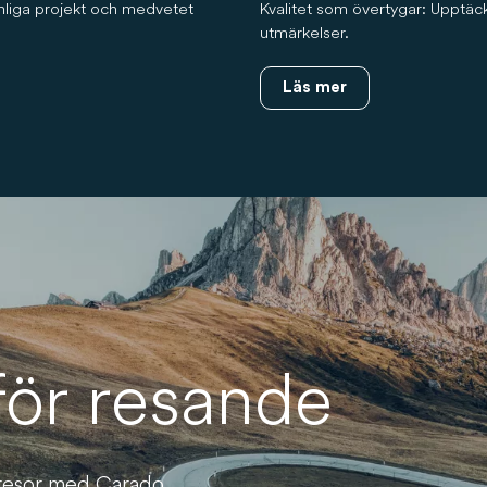
vänliga projekt och medvetet
Kvalitet som övertygar: Upptäck 
utmärkelser.
Läs mer
 för resande
resor med Carado.