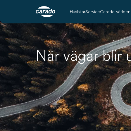
Husbilar
Service
Carado-världen
När vägar blir 