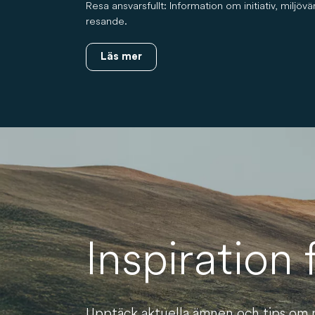
Resa ansvarsfullt: Information om initiativ, miljö
resande.
Läs mer
Inspiration
Upptäck aktuella ämnen och tips om 