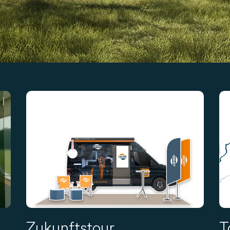
Zukunftstour
T