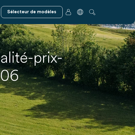
Sélecteur de modèles
alité-prix-
006