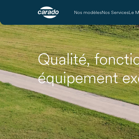
Nos modèles
Nos Services
Le M
Qualité, foncti
équipement ex