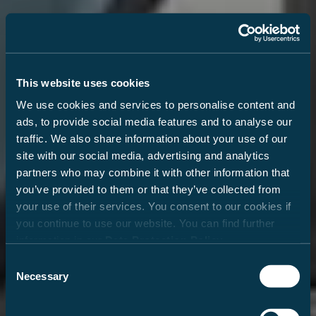
This website uses cookies
We use cookies and services to personalise content and
ads, to provide social media features and to analyse our
traffic. We also share information about your use of our
site with our social media, advertising and analytics
partners who may combine it with other information that
you’ve provided to them or that they’ve collected from
your use of their services. You consent to our cookies if
you continue to use our website. You can find further
information in our
Data Protection Policy
.
Mehr Platz zum Träumen
Wohlfühlraum
Smarte Küchenlösung
Raumwunder-Bad
Consent
Im CV601 pro finden 4 bis 6 Personen
Necessary
Selection
Intelligente Raumaufteilung und großzügige
Kochen wie zuhause, auch unterwegs: Die clevere
Kompakt geplant und voll ausgestattet: Das
erholsamen Schlaf: das bequeme Querbett
Stauräume machen den CV601 pro zum
Kombination aus Kochfeld, Spülbecken und
Kompaktbad im CV601 pro bietet Dusche,
bestehend aus zwei Stockbetten sowie
vielseitigen Reisebegleiter mit noch größerem
großer Arbeitsfläche nutzt den Platz in der
Waschbecken und WC – alles drin auf kleinstem