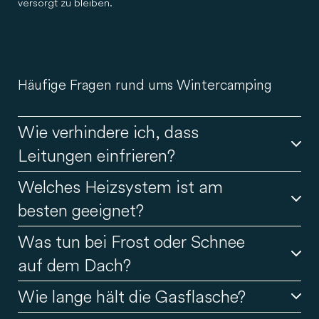
versorgt zu bleiben.
Häufige Fragen rund ums Wintercamping
Wie verhindere ich, dass
Leitungen einfrieren?
Welches Heizsystem ist am
Leeren Sie die Tanks nach jeder Fahrt und halten Sie bei
Betrieb des Wohnmobils das Heizungssystem aktiv.
besten geeignet?
Beheizte Leitungen bieten zusätzlichen Schutz vor Frost.
Was tun bei Frost oder Schnee
Gasheizungen sind der Standard. Combi-Systeme
kombinieren Heizung und Warmwasser – ideal für kalte
auf dem Dach?
Nächte und längere Aufenthalte im Winter.
Wie lange hält die Gasflasche?
Entfernen Sie Schnee regelmäßig, um zusätzliches
Gewicht zu vermeiden. Verwenden Sie eine weiche