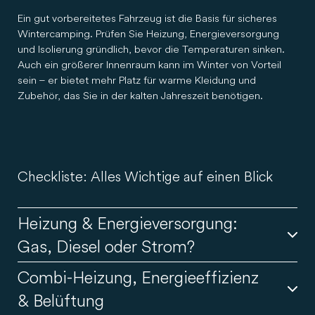
Ein gut vorbereitetes Fahrzeug ist die Basis für sicheres
Wintercamping. Prüfen Sie Heizung, Energieversorgung
und Isolierung gründlich, bevor die Temperaturen sinken.
Auch ein größerer Innenraum kann im Winter von Vorteil
sein – er bietet mehr Platz für warme Kleidung und
Zubehör, das Sie in der kalten Jahreszeit benötigen.
Checkliste: Alles Wichtige auf einen Blick
Heizung & Energieversorgung:
Gas, Diesel oder Strom?
Combi-Heizung, Energieeffizienz
Stellen Sie sicher, dass Ihre Heizung regelmäßig
& Belüftung
gewartet ist und zuverlässig funktioniert. Achten Sie