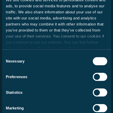
ads, to provide social media features and to analyse our
Nachname
traffic. We also share information about your use of our
site with our social media, advertising and analytics
partners who may combine it with other information that
E-Mail
you’ve provided to them or that they’ve collected from
your use of their services. You consent to our cookies if
you continue to use our website. You can find further
information in our
Data Protection Policy
.
Ich habe die
Datenschutzbestimmungen
zur Kenntnis
Consent
genommen.
Necessary
Selection
Ja, ich möchte den Carado Newsletter erhalten und
per E-Mail regelmäßig über Produktneuheiten,
Preferences
Angebote und Aktionen auf dem Laufenden gehalten
werden. Details zur Verarbeitung personenbezogener
Daten und Informationen über die Rechte als
Statistics
Betroffene/r sind in unserer
Datenschutzerklärung
zu
finden. Die Einwilligung ist freiwillig und kann jederzeit
mit Wirkung für die Zukunft widerrufen werden.
Marketing