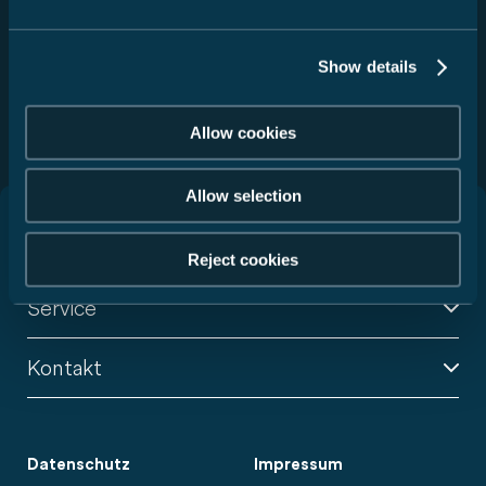
Absenden
Show details
Diese Website ist durch reCAPTCHA geschützt und es gelten
die
Datenschutzbestimmungen
und
Nutzungsbedingungen
von Google.
Allow cookies
Allow selection
Wohnmobile
Reject cookies
Service
Kontakt
Datenschutz
Impressum