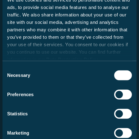
ads, to provide social media features and to analyse our
Nachname
traffic. We also share information about your use of our
site with our social media, advertising and analytics
partners who may combine it with other information that
E-Mail
you’ve provided to them or that they’ve collected from
your use of their services. You consent to our cookies if
you continue to use our website. You can find further
information in our
Data Protection Policy
.
Ich habe die
Datenschutzbestimmungen
zur Kenntnis
Consent
genommen.
Necessary
Selection
Ja, ich möchte den Carado Newsletter erhalten und
per Mail regelmäßig über Produktneuheiten,
Preferences
Angebote und Aktionen auf dem Laufenden gehalten
werden. Details zur Verarbeitung personenbezogener
Daten und Informationen über die Rechte sind in den
Statistics
Datenschutzhinweisen
zu finden. Die Einwilligung ist
freiwillig und kann jederzeit mit Wirkung auf die
Zukunft widerrufen werden.
Marketing