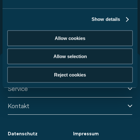
Absenden
Show details
Diese Website ist durch reCAPTCHA geschützt und es gelten
die
Datenschutzbestimmungen
und
Nutzungsbedingungen
von Google.
Allow cookies
Allow selection
Wohnmobile
Reject cookies
Service
Kontakt
Datenschutz
Impressum