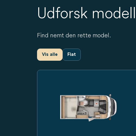
Udforsk model
Find nemt den rette model.
Vis alle
Fiat