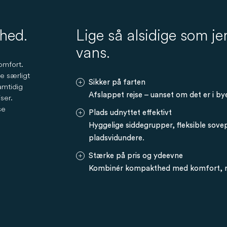
hed.
Lige så alsidige som je
vans.
omfort.
e særligt
Sikker på farten
amtidig
Afslappet rejse – uanset om det er i by
jser.
se
Plads udnyttet effektivt
Hyggelige siddegrupper, fleksible sovep
pladsvidundere.
Stærke på pris og ydeevne
Kombinér kompakthed med komfort, ru