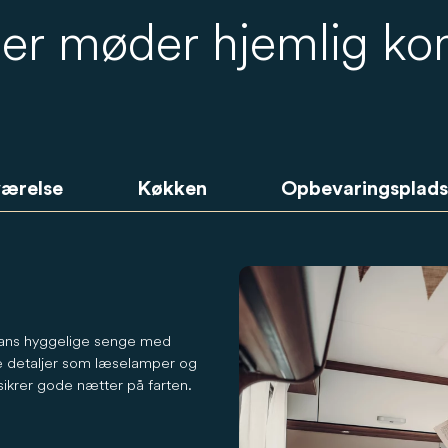
ljer møder hjemlig ko
ærelse
Køkken
Opbevaringsplads
 vans hyggelige senge med
e detaljer som læselamper og
ikrer gode nætter på farten.