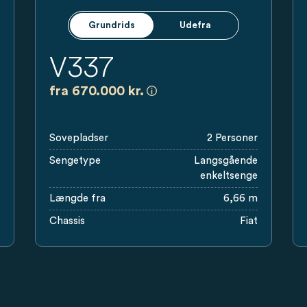
Grundrids
Udefra
V337
a)
Alle priser er vejledende udsalg
fra 670.000 kr.
ende udsalgspriser i kr., baseret på de danske detailpriser. Priser i
Sovepladser
2 Personer
Sengetype
Langsgående
enkeltsenge
Længde fra
6,66 m
Chassis
Fiat