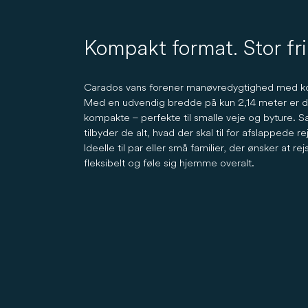
Kompakt format. Stor fri
Carados vans forener manøvredygtighed med k
Med en udvendig bredde på kun 2,14 meter er d
kompakte – perfekte til smalle veje og byture. S
tilbyder de alt, hvad der skal til for afslappede re
Ideelle til par eller små familier, der ønsker at rej
fleksibelt og føle sig hjemme overalt.