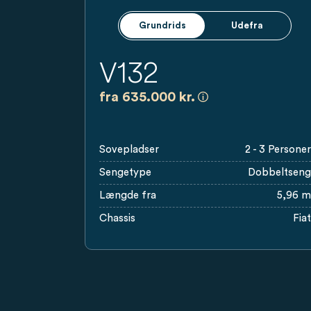
Grundrids
Udefra
V132
a)
Alle priser er vejled
fra 635.000 kr.
Sovepladser
2 - 3 Personer
Sengetype
Dobbeltseng
Længde fra
5,96 m
Chassis
Fiat