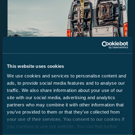
This website uses cookies
We use cookies and services to personalise content and
ads, to provide social media features and to analyse our
traffic. We also share information about your use of our
Tips
site with our social media, advertising and analytics
Lading zekeren in de camper
partners who may combine it with other information that
Goed voorbereid op reis gaan zorgt voor meer
you’ve provided to them or that they’ve collected from
ontspanning. Deze gids laat zien hoe je ervoor zorgt dat
your use of their services. You consent to our cookies if
alles op zijn plaats blijft in de camper – van simpele
you continue to use our website. You can find further
handelingen tot de juiste uitrusting. Zo begin je elke trip
information in our
Data Protection Policy
.