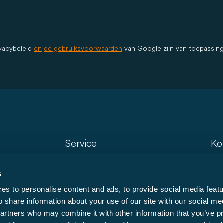
ivacybeleid
en
de gebruiksvoorwaarden
van Google zijn van toepassing
Service
Ko
Dealer zoeken
Co
s
Modelzoeker
New
s to personalise content and ads, to provide social media featu
Orginele Accessories
On
o share information about your use of our site with our social me
Downloads
partners who may combine it with other information that you’ve p