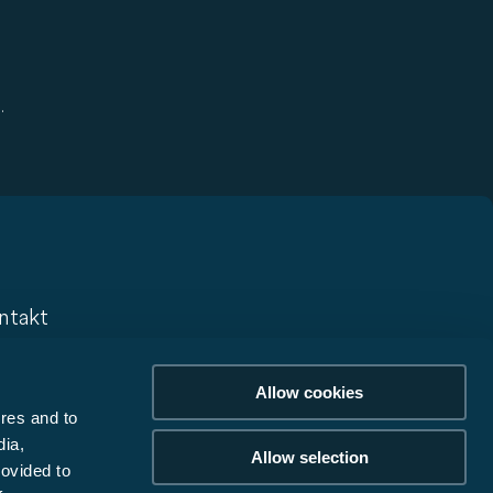
.
ntakt
ntact
Allow cookies
sletter
res and to
derscheidingen
dia,
Allow selection
rovided to