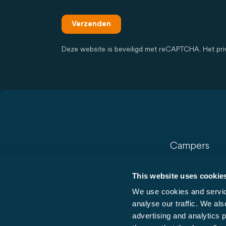
Verzenden
Deze website is beveiligd met reCAPTCHA. Het pr
Campers
Buscamper
This website uses cookie
Vans
We use cookies and service
Halfintegralen
analyse our traffic. We als
Integralen
advertising and analytics 