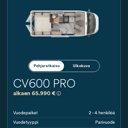
Pohjaratkaisu
Ulkokuva
CV600 PRO
a)
Kaikki hinnat ovat sitoumuksettomi
alkaen 65.990 €
Vuodepaikat
2 - 4 henkilöä
Vuodetyyppi
Parivuode