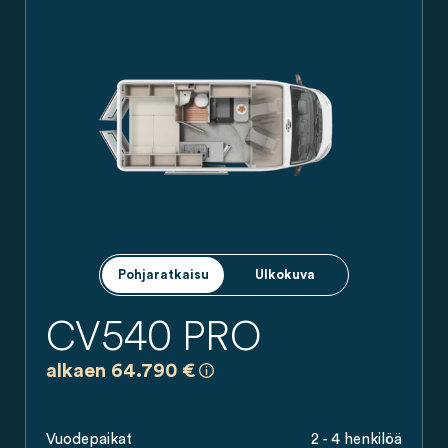
Carado-retkeilyauto sivulta nähtynä, hopeanharmaana, markiis
Pohjaratkaisu
Ulkokuva
CV540 PRO
a)
Kaikki hinnat ovat sitoumuksettomi
alkaen 64.790 €
Vuodepaikat
2 - 4 henkilöä