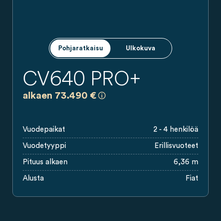
Pohjaratkaisu
Ulkokuva
CV640 PRO+
a)
Kaikki hinnat ovat sitoumuksettomi
alkaen 73.490 €
Vuodepaikat
2 - 4 henkilöä
Vuodetyyppi
Erillisvuoteet
Pituus alkaen
6,36 m
Alusta
Fiat