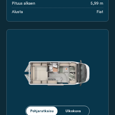
Pituus alkaen
5,99 m
Alusta
Fiat
Carado-retkeilyauto sivusta nähtynä, hopeanharmaa, liukuovella
Pohjaratkaisu
Ulkokuva