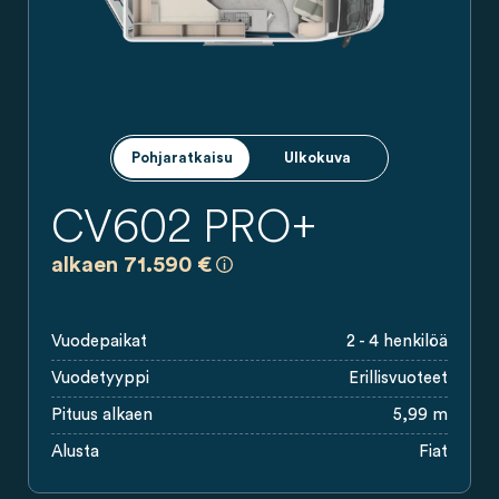
Pohjaratkaisu
Ulkokuva
CV602 PRO+
a)
Kaikki hinnat ovat sitoumuksettomia
alkaen 71.590 €
Vuodepaikat
2 - 4 henkilöä
Vuodetyyppi
Erillisvuoteet
Pituus alkaen
5,99 m
Alusta
Fiat