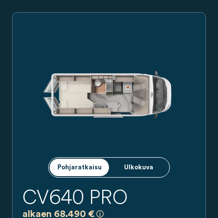
Valkoinen sivunäkymä Carado-retkeilyautosta, jossa on liukuovi
Pohjaratkaisu
Ulkokuva
CV640 PRO
a)
Kaikki hinnat ovat sitoumuksettomi
alkaen 68.490 €