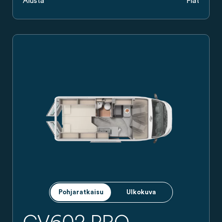
Alusta
Fiat
Carado-retkeilyauto sivulta nähtynä, hopeanvärinen pakettiauto
Pohjaratkaisu
Ulkokuva