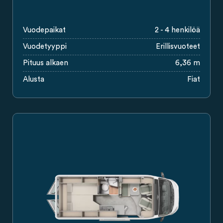
Vuodepaikat
2 - 4 henkilöä
Vuodetyyppi
Erillisvuoteet
Pituus alkaen
6,36 m
Alusta
Fiat
Valkoinen Carado-campervan, sivukuva, jossa liukuovi, sivuik