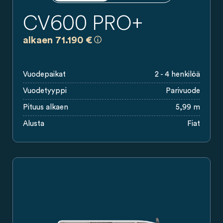
CV600 PRO+
a)
Kaikki hinnat ovat sitoumuksettomia 
alkaen 71.190 €
Vuodepaikat
2 - 4 henkilöä
Vuodetyyppi
Parivuode
Pituus alkaen
5,99 m
Alusta
Fiat
Valkoinen Carado-retkeilyauto, sivukuva, jossa liukuovi, sivuik