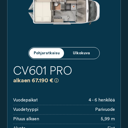
Pohjaratkaisu
Ulkokuva
CV601 PRO
a)
Kaikki hinnat ovat sitoumuksettomia
alkaen 67.190 €
Vuodepaikat
4 - 6 henkilöä
Vuodetyyppi
Parivuode
Pituus alkaen
5,99 m