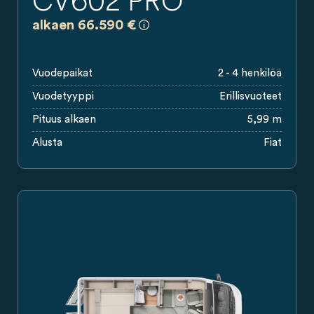
CV602 PRO
a)
Kaikki hinnat ovat sitoumuksettomi
alkaen 66.590 €
Vuodepaikat
2 - 4 henkilöä
Vuodetyyppi
Erillisvuoteet
Pituus alkaen
5,99 m
Alusta
Fiat
Carado-retkeilyauto sivulta nähtynä, hopeanvärinen pakettiauto