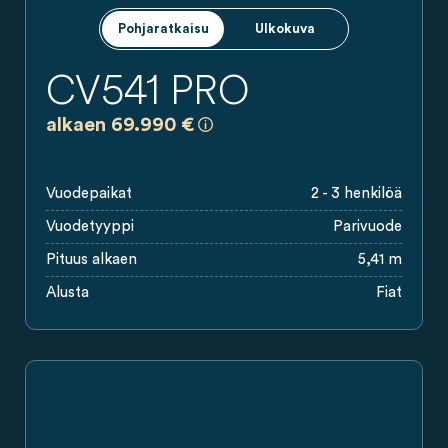
Pohjaratkaisu
Ulkokuva
CV541 PRO
a)
Kaikki hinnat ovat sitoumuksettomi
alkaen 69.990 €
Vuodepaikat
2 - 3 henkilöä
Vuodetyyppi
Parivuode
Pituus alkaen
5,41 m
Alusta
Fiat
Sivukuva harmaasta Carado-campervanista, jossa on liukuovi, 