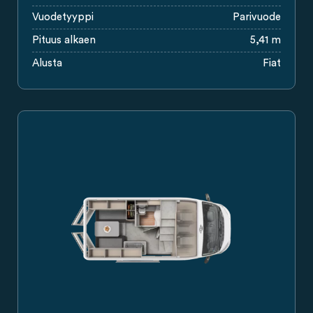
Vuodetyyppi
Parivuode
Pituus alkaen
5,41 m
Alusta
Fiat
Carado-retkeilyauto sivulta nähtynä, musta avattava katto ja l