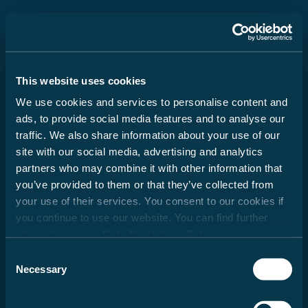
Durch Scrolling wird der Button zum Akzeptier
Viktiga upplysningar för val av
husbil
Modellserie
This website uses cookies
We use cookies and services to personalise content and
Vid köp av en husbil, campingbil eller Urban
ads, to provide social media features and to analyse our
Vehicle (nedan kallad husbil) är rätt planlösning
traffic. We also share information about your use of our
och tilltalande design speciellt viktiga. Men även
Camper Vans
vikten spelar en väsentlig roll. Familj, vänner.
site with our social media, advertising and analytics
tilläggsutrustning, tillbehör och bagage – allt
partners who may combine it with other information that
från 610 000 kr
måste få plats. Dessutom finns det rättsliga och
you’ve provided to them or that they’ve collected from
tekniska gränser för konfigurationen och
your use of their services. You consent to our cookies if
belastningen. Varje husbil är dimensionerad för
you continue to use our website. You can find further
en viss vikt, som inte får överskridas under
information in our
Data Protection Policy
.
körningen. Den som köper husbil står därför inför
Alkover
frågan: hur måste jag utforma mitt fordon, så att
Consent
passagerare, bagage och tillbehör kan få plats
Necessary
Selection
från 781 000 kr
enligt mina behov utan att denna maximivikt
överskrids? För att underlätta detta beslut för dig