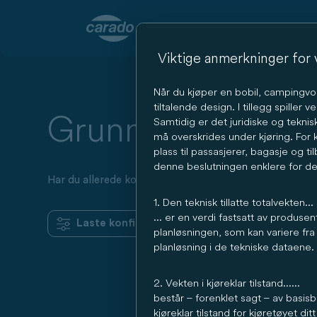
Bobiler
Service
Carado-verden
Durch Scrolling wird der B
Viktige anmerkninger for v
Når du kjøper en bobil, campingvogn 
tiltalende design. I tillegg spiller 
Grunnrids
Samtidig er det juridiske og tekni
må overskrides under kjøring. For 
plass til passasjerer, bagasje og t
denne beslutningen enklere for deg,
Har du allerede konfigurert et kjøretøy?
1. Den teknisk tillatte totalvekten...
... er en verdi fastsatt av produs
Laste konfigurasjon
planløsningen, som kan variere fra 
planløsning i de tekniske dataene.
2. Vekten i kjøreklar tilstand......
består – forenklet sagt – av basisb
kjøreklar tilstand for kjøretøyet d