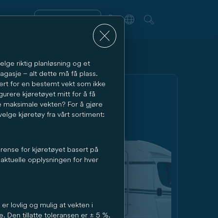
Modellvelger
 Bitte scrollen Sie so weit nach unten, bis der Butt
elge riktig planløsning og et
 bagasje – alt dette må få plass.
uert for en bestemt vekt som ikke
urere kjøretøyet mitt for å få
nne maksimale vekten? For å gjøre
elge kjøretøy fra vårt sortiment:
grense for kjøretøyet basert på
 aktuelle opplysningen for hver
er lovlig og mulig at vekten i
e. Den tillatte toleransen er ± 5 %.