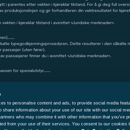
itt i parentes etter vekten i kjøreklar tilstand. For å gi deg full over
v produksjonslinjen og gir forhandleren din vektresultatet for kjøret
 vekten i kjøreklar tilstand i avsnittet «Juridiske merknader».
en)......
iler
Alkove
åkalte typegodkjenningsprosedyren. Dette resulterer i den såkalte 
 passasjer (uten fører).
r 769 000
from kr 924 000
av passasjerer finner du i avsnittet «Juridiske merknader».
sen for spesialutstyr......
 per planløsning for maksimal masse av spesialutstyr som kan bestill
vpålagte frie massen for bagasje og ettermontert tilbehør, faktisk e
s
Skulle veien ved slutten av produksjonslinjen i unntakstilfeller likev
s to personalise content and ads, to provide social media featu
mumsnyttelasten på grunn av en tillatt vektavvik oppover, vil vi fø
 for eksempel skal øke kjøretøyets lastekapasitet, redusere antall s
o share information about your use of our site with our social me
partners who may combine it with other information that you’ve p
ted from your use of their services. You consent to our cookies i
gene av toleransene på minimumsnyttelasten og nyttelasten finner du