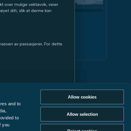
sikt over mulige vektavvik, veier
øyet ditt, slik at denne kan
Vans
massen av passasjerer. For dette
from kr 805 000
es. Denne begrensningen skal sikre
r tilgjengelig for last på
Allow cookies
el vise at den faktiske
res and to
r levering av kjøretøyet sammen med
eter eller fjerne spesialutstyr.
dia,
Allow selection
rovided to
f you
 i avsnittet «Juridiske merknader».