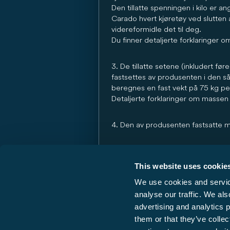
Den tillatte spenningen i kilo er ang
Carado hvert kjøretøy ved slutten a
videreformidle det til deg.
Du finner detaljerte forklaringer om
3. De tillatte setene (inkludert fører
Bybob
fastsettes av produsenten i den s
beregnes en fast vekt på 75 kg per
from k
Detaljerte forklaringer om massen 
4. Den av produsenten fastsatte mas
... er en verdi fastsatt av Carado
at minimumsnyttelasten, dvs. den lo
This website uses cookie
kjøretøyene som leveres av Carado. 
We use cookies and service
lastekapasiteten ligger under mini
din forhandler og deg vurdere om vi
analyse our traffic. We als
advertising and analytics 
them or that they’ve collec
Detaljerte forklaringer om virknin