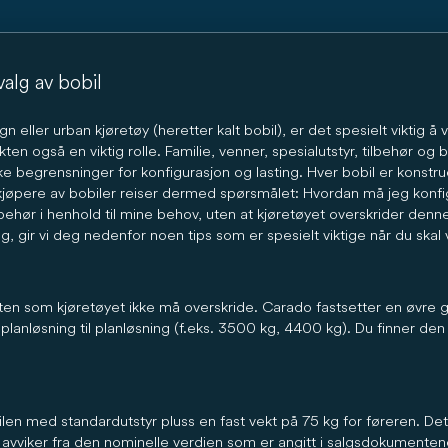
utton zum Akzeptieren der Hinweise im Overlay aktiv.
alg av bobil
eller urban kjøretøy (heretter kalt bobil), er det spesielt viktig å v
vekten også en viktig rolle. Familie, venner, spesialutstyr, tilbehør og
ske begrensninger for konfigurasjon og lasting. Hver bobil er konstr
kjøpere av bobiler reiser dermed spørsmålet: Hvordan må jeg konfig
ilbehør i henhold til mine behov, uten at kjøretøyet overskrider de
 gir vi deg nedenfor noen tips som er spesielt viktige når du skal v
enten som kjøretøyet ikke må overskride. Carado fastsetter en øvre 
planløsning til planløsning (f.eks. 3500 kg, 4400 kg). Du finner den
ilen med standardutstyr pluss en fast vekt på 75 kg for føreren. Det 
itt avviker fra den nominelle verdien som er angitt i salgsdokumenten