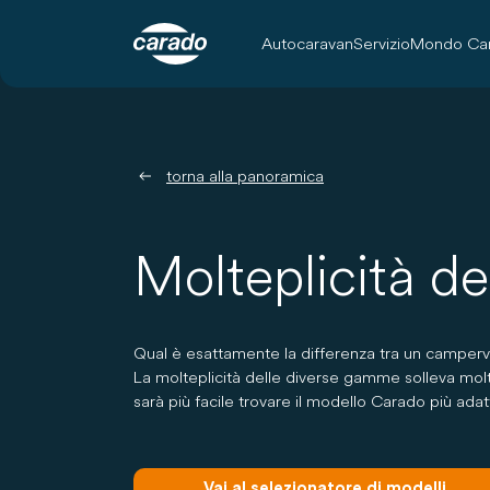
Autocaravan
Servizio
Mondo Ca
torna alla panoramica
Molteplicità d
Qual è esattamente la differenza tra un camperva
La molteplicità delle diverse gamme solleva mol
sarà più facile trovare il modello Carado più adat
Vai al selezionatore di modelli