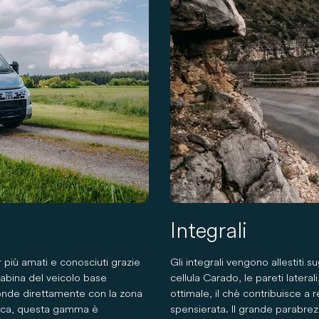
Integrali
er più amati e conosciuti grazie
Gli integrali vengono allestiti s
cabina del veicolo base
cellula Carado, le pareti lateral
fonde direttamente con la zona
ottimale, il chè contribuisce 
mica, questa gamma è
spensierata. Il grande parabrez