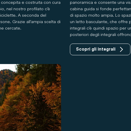
e concepita e costruita con cura
panoramica e consente una visio
, nel nostro profilato c'è
cabina guida si fonde perfett
biciclette. A seconda del
di spazio molto ampia. Lo spazi
sone. Grazie all'ampia scelta di
un letto basculante, che offre po
che cercate.
integrali c'è quindi spazio per 
posteriori degli integrali offr
Scopri gli integrali