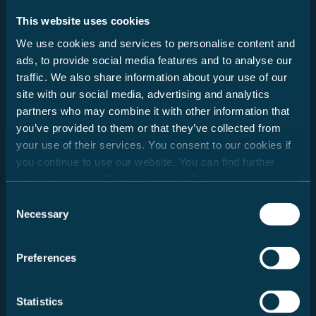
This website uses cookies
We use cookies and services to personalise content and
ads, to provide social media features and to analyse our
traffic. We also share information about your use of our
site with our social media, advertising and analytics
Tecnologia di bordo ad alta
partners who may combine it with other information that
efficienza energetica
you’ve provided to them or that they’ve collected from
your use of their services. You consent to our cookies if
Moderni frigoriferi, sistemi di riscaldamento economici ed
you continue to use our website. You can find further
elettronica intelligente favoriscono un uso consapevole
information in our
Data Protection Policy
.
dell'energia, garantendo una tecnologia efficiente in ogni
Consent
viaggio.
Necessary
Selection
Vai ai frigoriferi
Preferences
Statistics