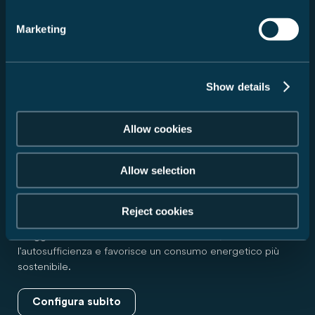
Marketing
Show details
Allow cookies
Energia elettrica dal sole
Allow selection
L'impianto solare opzionale da 100 Watt fornisce energia
Reject cookies
supplementare affidabile durante il viaggio. Ciò
alleggerisce il carico sulla batteria di bordo, aumenta
l'autosufficienza e favorisce un consumo energetico più
sostenibile.
Configura subito