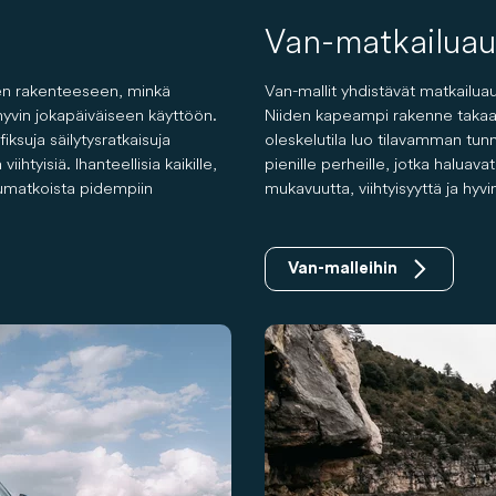
Van-matkailuau
een rakenteeseen, minkä
Van-mallit yhdistävät matkailu
hyvin jokapäiväiseen käyttöön.
Niiden kapeampi rakenne takaa m
fiksuja säilytysratkaisuja
oleskelutila luo tilavamman tunn
ihtyisiä. Ihanteellisia kaikille,
pienille perheille, jotka haluav
pumatkoista pidempiin
mukavuutta, viihtyisyyttä ja hyvi
Van-malleihin