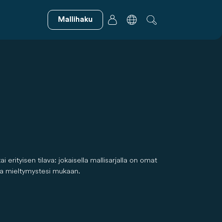
Mallihaku
ityisen tilava: jokaisella mallisarjalla on omat
oja mieltymystesi mukaan.