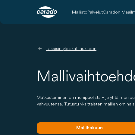
Mallisto
Palvelut
Caradon Maail
Takaisin yleiskatsaukseen
Mallivaihtoehd
Matkustaminen on monipuolista – ja yhtä monipuoli
vahvuutensa. Tutustu yksittäisten mallien ominais
Mallihakuun