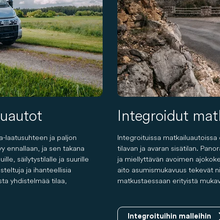
luautot
Integroidut mat
ta-laatusuhteen ja paljon
Integroituissa matkailuautoissa
y ennallaan, ja sen takana
tilavan ja avaran sisätilan. P
lle, säilytystilalle ja suurille
ja miellyttävän avoimen ajokoke
teltuja ja ihanteellisia
aito asumismukavuus tekevät niis
ista yhdistelmää tilaa,
matkustaessaan erityistä mukav
Integroituihin malleihin