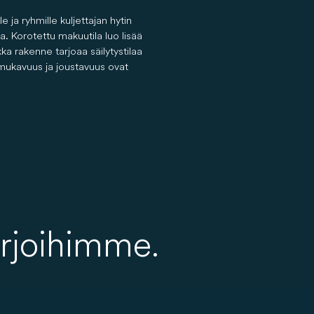
le ja ryhmille kuljettajan hytin
ta. Korotettu makuutila luo lisää
ka rakenne tarjoaa säilytystilaa
n mukavuus ja joustavuus ovat
arjoihimme.