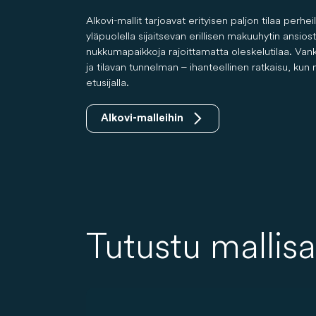
Alkovi-mallit tarjoavat erityisen paljon tilaa perheil
yläpuolella sijaitsevan erillisen makuuhytin ansios
nukkumapaikkoja rajoittamatta oleskelutilaa. Vank
ja tilavan tunnelman – ihanteellinen ratkaisu, ku
etusijalla.
Alkovi-malleihin
Tutustu mallis