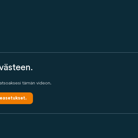
evästeen.
katsoaksesi tämän videon.
easetukset.