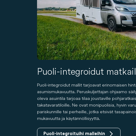
Puoli-integroidut matkai
Puoli-integroidut mallit tarjoavat erinomaisen hin
asumismukavuutta. Peruskuljettajan ohjaamo säily
oleva asuintila tarjoaa tilaa joustaville pohjaratkaisui
takatavaratiloille. Ne ovat monipuolisia, hyvin varus
pariskunnille tai perheille, jotka etsivät tasapaino
mukavuutta ja käytännöllisyyttä.
Puoli-integroituihi malleihin