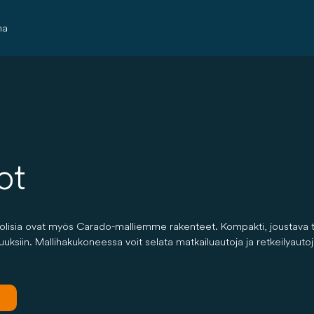
ma
ot
sia ovat myös Carado-malliemme rakenteet. Kompakti, joustava tai er
uuksiin. Mallihakukoneessa voit selata matkailuautoja ja retkeilyaut