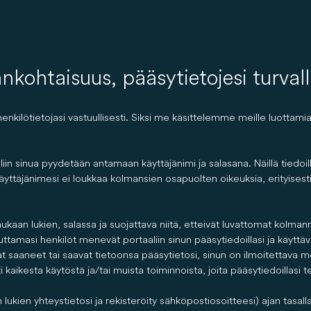
ankohtaisuus, pääsytietojesi turval
enkilötietojasi vastuullisesti. Siksi me käsittelemme meille luotta
n sinua pyydetään antamaan käyttäjänimi ja salasana. Näillä tiedoilla 
käyttäjänimesi ei loukkaa kolmansien osapuolten oikeuksia, erityisesti
kaan lukien, salassa ja suojattava niitä, etteivät luvattomat kolmann
uuttamasi henkilöt menevät portaaliin sinun pääsytiedoillasi ja käyttävä
 saaneet tai saavat tietoonsa pääsytietosi, sinun on ilmoitettava me
kaikesta käytöstä ja/tai muista toiminnoista, joita pääsytiedoillasi 
lukien yhteystietosi ja rekisteröity sähköpostiosoitteesi) ajan tasalla