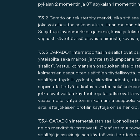
pykälän 2 momentin ja 87 a pykälän 1 momentin muk
7.3.2 Carado on rekisteröity merkki, eikä sitä saa 
joka voi aiheuttaa sekaannuksia, ilman meidän et
Suojattuja tavaramerkkejä ja nimiä, kuvia ja tekst
vapaasti käytettävissä olevasta nimestä, kuvasta, v
7.3.3 CARADOn internetportaalin sisällöt ovat ositta
yhteisöiltä sekä mainos- ja yhteistyökumppaneilta
sisällöt”. Vastuu kolmansien osapuolten sisällöistä 
kolmansien osapuolten sisältöjen täydellisyyttä
sisältöjen täydellisyydestä, oikeellisuudesta, t
sopivuutta tiettyä tarkoitusta varten sekä kolman
jotka eivät vastaa käyttöehtoja tai jotka ovat la
vaatia meitä ryhtyä toimiin kolmansia osapuolia 
siitä, että jokaisen profiilin käyttäjä on se henkilö,
7.3.4 CARADOn internetalustan saa luonnollisestiki
ne on merkittävä vastaavasti. Graafiset muutokset
sisältöjä ja asiakirjoja saa käyttää vain tietotarko