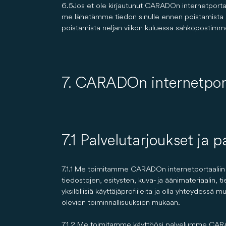
6.5 Jos et ole kirjautunut CARADOn internetportaa
me lähetämme tiedon sinulle ennen poistamista si
poistamista neljän viikon kuluessa sähköpostimme 
7. CARADOn internetpor
7.1 Palvelutarjoukset ja 
7.1.1 Me toimitamme CARADOn internetportaaliin käyte
tiedostojen, esitysten, kuva- ja äänimateriaalin, t
yksilöllisiä käyttäjäprofiileita ja olla yhteydessä
olevien toiminnallisuuksien mukaan.
7.1.2 Me toimitamme käyttöösi palvelumme CARADO