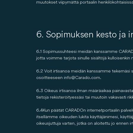
muutokset viipymättä portaalin henkilökohtaisissa 
6. Sopimuksen kesto ja i
6.1 Sopimussuhteesi meidän kanssamme CARADOn pa
jotta voimme tarjota sinulle sisältöjä kulloisenki
6.2 Voit irtisanoa meidän kanssamme tekemäsi s
osoitteeseen info@Carado.com.
6.3 Oikeus irtisanoa ilman määräaikaa painavasta 
tietoja rekisteröityessäsi tai muutoin vakavasti ri
6.4 Kun päätät CARADOn internetportaalin palvelu
itsellämme oikeuden lukita käyttäjänimesi, käyttäjä
oikeusjuttuja varten, jotka on aloitettu jo ennen irt