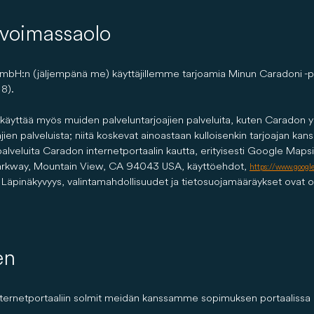
 voimassaolo
bH:n (jäljempänä me) käyttäjillemme tarjoamia Minun Caradoni -pal
 8).
t käyttää myös muiden palveluntarjoajien palveluita, kuten Caradon 
en palveluista; niitä koskevat ainoastaan kulloisenkin tarjoajan k
 palveluita Caradon internetportaalin kautta, erityisesti Google Mapsin
arkway, Mountain View, CA 94043 USA, käyttöehdot,
https://www.googl
 Läpinäkyvyys, valintamahdollisuudet ja tietosuojamääräykset ovat 
en
internetportaaliin solmit meidän kanssamme sopimuksen portaalissa 