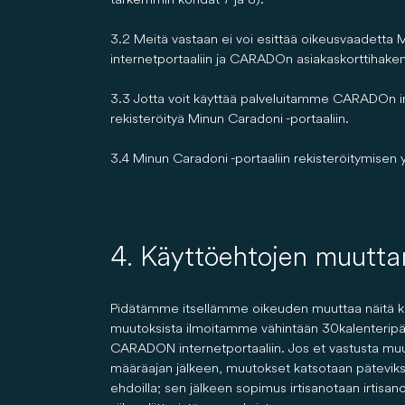
3.2 Meitä vastaan ei voi esittää oikeusvaadett
internetportaaliin ja CARADOn asiakaskorttihakem
3.3 Jotta voit käyttää palveluitamme CARADOn inte
rekisteröityä Minun Caradoni -portaaliin.
3.4 Minun Caradoni -portaaliin rekisteröitymisen 
4. Käyttöehtojen muutt
Pidätämme itsellämme oikeuden muuttaa näitä kä
muutoksista ilmoitamme vähintään 30 kalenteripä
CARADON internetportaaliin. Jos et vastusta muu
määräajan jälkeen, muutokset katsotaan päteviksi
ehdoilla; sen jälkeen sopimus irtisanotaan irtis