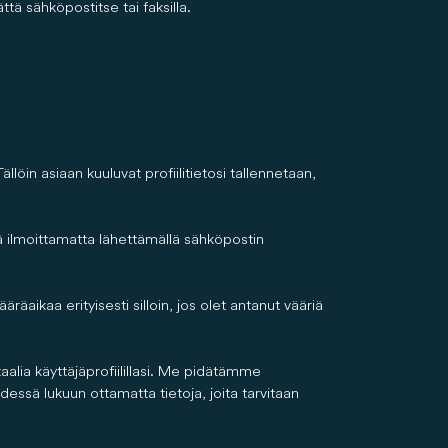
tä sähköpostitse tai faksilla.
 asiaan kuuluvat profiilitietosi tallennetaan,
ilmoittamatta lähettämällä sähköpostin
ikaa erityisesti silloin, jos olet antanut vääriä
lia käyttäjäprofiilillasi. Me pidätämme
dessä lukuun ottamatta tietoja, joita tarvitaan