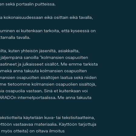
n sekä portaalin puitteissa.
ina kokonaisuudessaan eikä osittain eikä tavalla,
uttuminen ei kuitenkaan tarkoita, että kyseessä on
tamalla tavalla.
lta, kuten yhteisön jäseniltä, asiakkailta,
n jäljempänä sanoilla ”kolmansien osapuolten
t laatineet ja julkaisseet sisällöt. Me emme tarkista
 emmekä anna takuuta kolmansien osapuolten
ansien osapuolten sisältöjen laatua sekä niiden
saamme tietoomme kolmansien osapuolien sisältöjä,
ia osapuolia vastaan. Sinä et kuitenkaan voi
 CARADOn internetportaalissa. Me anna takuuta
stiotteita käytetään kuva- tai tekstisitaatteina,
ttöön vastaavaa materiaalia. Käyttöön tarjottuja
ee myös otteita) on oltava ilmoitus