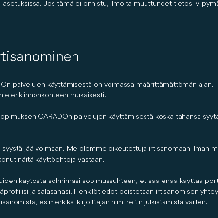
asetuksissa. Jos tämä ei onnistu, ilmoita muuttuneet tietosi viipymät
rtisanominen
lvelujen käyttämisestä on voimassa määrittämättömän ajan. Tällöin
n mielenkiinnonkohteen mukaisesti.
opimuksen CARADOn palvelujen käyttämisestä koska tahansa syytä 
syystä jää voimaan. Me olemme oikeutettuja irtisanomaan ilman määräa
kkonut näitä käyttöehtoja vastaan.
iden käytöstä solmimasi sopimussuhteen, et saa enää käyttää portaa
profiilisi ja salasanasi. Henkilötiedot poistetaan irtisanomisen yhtey
isanomista, esimerkiksi kirjoittajan nimi reitin julkistamista varten.