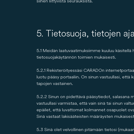
siihen liittyvistä seurauksista.
5. Tietosuoja, tietojen aj
5.1 Meidän laatuvaatimuksiimme kuuluu käsitellä h
tietosuojakäytännön toimien mukaisesti.
5.2.1 Rekisteröityessäsi CARADOn internetportaalii
luotu pääsy portaaliin. On sinun vastuullasi, että 
tapojen vastainen.
5.2.2 Sinun on pidettävä pääsytiedot, salasana mu
vastuullasi varmistaa, että vain sinä tai sinun valt
epäilet, että luvattomat kolmannet osapuolet ovat
Sinä vastaat lakisääteisten määräysten mukaisesti 
5.3 Sinä olet velvollinen pitämään tietosi (mukaan 