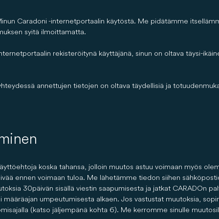
a Minun Caradoni -internetportaalin käytöstä. Me pidätämme itsell
uksen syitä ilmoittamatta.
rnetportaalin rekisteröitynä käyttäjänä, sinun on oltava täysi-ikäine
yhteydessä annettujen tietojen on oltava täydellisiä ja totuudenmuka
aminen
yttöehtoja koska tahansa, jolloin muutos astuu voimaan myös olema
ivää ennen voimaan tuloa. Me lähetämme tiedon siihen sähköpostioso
toksia 30 päivän sisällä viestin saapumisesta ja jatkat CARADOn pa
 määräajan umpeutumisesta alkaen. Jos vastustat muutoksia, sopimus
anomisajalla (katso jäljempänä kohta 6). Me kerromme sinulle muutos