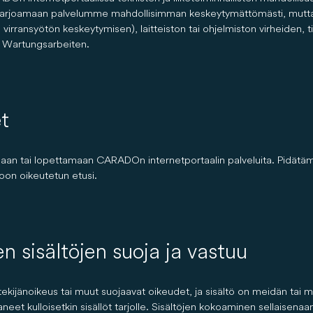
arjoamaan palvelumme mahdollisimman keskeytymättömästi, mutta kesk
 virransyötön keskeytymisen), laitteiston tai ohjelmiston virheiden, 
r Wartungsarbeiten.
t
an tai lopettamaan CARADOn internetportaalin palveluita. Pidätäm
oon oikeutetun etusi.
n sisältöjen suoja ja vastuu
ekijänoikeus tai muut suojaavat oikeudet, ja sisältö on meidän tai mu
eet kulloisetkin sisällöt tarjolle. Sisältöjen kokoaminen sellaisenaan