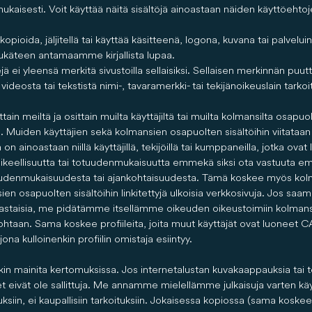
aisesti. Voit käyttää näitä sisältöjä ainoastaan näiden käyttöehtoje
kopioida, jäljitellä tai käyttää käsitteenä, logona, kuvana tai palvelu
ukäteen antamaamme kirjallista lupaa.
ejä ei yleensä merkitä sivustoilla sellaisiksi. Sellaisen merkinnän pu
ideosta tai tekstistä nimi-, tavaramerkki- tai tekijänoikeuslain tarkoit
in meiltä ja osittain muilta käyttäjiltä tai muilta kolmansilta osapuoli
. Muiden käyttäjien sekä kolmansien osapuolten sisältöihin viitataa
on ainoastaan niillä käyttäjillä, tekijöillä tai kumppaneilla, jotka ova
, oikeellisuutta tai totuudenmukaisuutta emmekä siksi ota vastuuta
otuudenmukaisuudesta tai ajankohtaisuudesta. Tämä koskee myös kolm
sien osapuolten sisältöihin linkitettyjä ulkoisia verkkosivuja. Jos 
invastaisia, me pidätämme itsellämme oikeuden oikeustoimiin kolmans
kohtaan. Sama koskee profiileita, joita muut käyttäjät ovat luoneet
 jona kulloinenkin profiilin omistaja esiintyy.
n mainita kertomuksissa. Jos internetalustan kuvakaappauksia tai tek
 eivät ole sallittuja. Me annamme mielellämme julkaisuja varten käy
ituksiin, ei kaupallisiin tarkoituksiin. Jokaisessa kopiossa (sama kosk