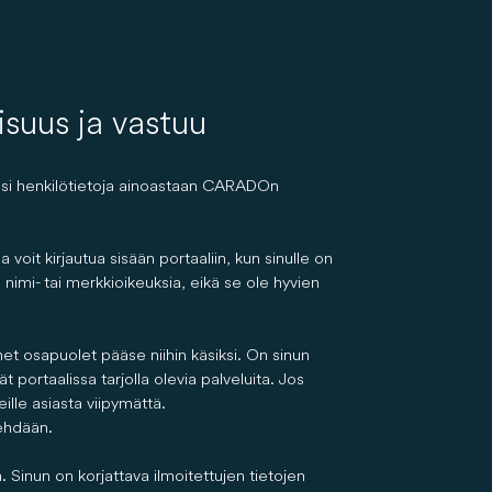
lisuus ja vastuu
miasi henkilötietoja ainoastaan CARADOn
voit kirjautua sisään portaaliin, kun sinulle on
 nimi- tai merkkioikeuksia, eikä se ole hyvien
et osapuolet pääse niihin käsiksi. On sinun
t portaalissa tarjolla olevia palveluita. Jos
ille asiasta viipymättä.
tehdään.
. Sinun on korjattava ilmoitettujen tietojen