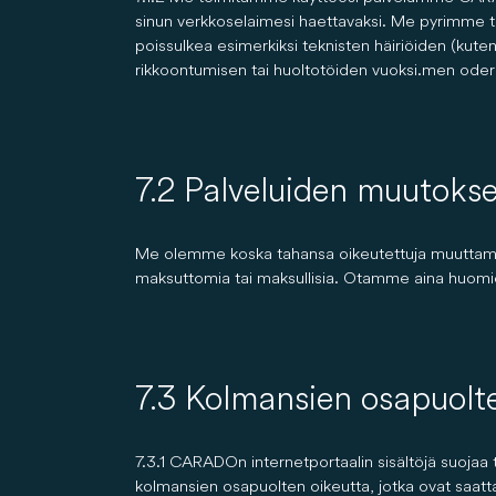
sinun verkkoselaimesi haettavaksi. Me pyrimme t
poissulkea esimerkiksi teknisten häiriöiden (kuten
rikkoontumisen tai huoltotöiden vuoksi.men ode
7.2 Palveluiden muutokse
Me olemme koska tahansa oikeutettuja muuttama
maksuttomia tai maksullisia. Otamme aina huomi
7.3 Kolmansien osapuolte
7.3.1 CARADOn internetportaalin sisältöjä suojaa t
kolmansien osapuolten oikeutta, jotka ovat saattan