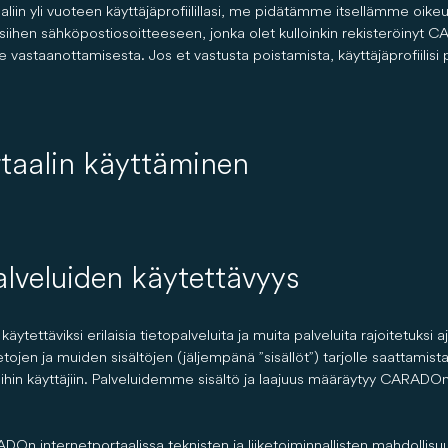
liin yli vuoteen käyttäjäprofiilillasi, me pidätämme itsellämme oikeu
ihen sähköpostiosoitteeseen, jonka olet kulloinkin rekisteröinyt CA
vastaanottamisesta. Jos et vastusta poistamista, käyttäjäprofiilisi 
taalin käyttäminen
palveluiden käytettävyys
ttäviksi erilaisia tietopalveluita ja muita palveluita rajoitetuksi aja
ietojen ja muiden sisältöjen (jäljempänä ”sisällöt”) tarjolle saattamis
 muihin käyttäjiin. Palveluidemme sisältö ja laajuus määräytyy CARADOn
n internetportaalissa teknisten ja liiketoiminnallisten mahdollis