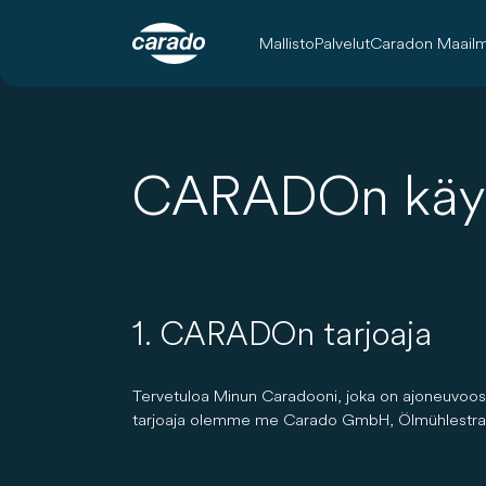
Mallisto
Palvelut
Caradon Maail
CARADOn käyt
1. CARADOn tarjoaja
Tervetuloa Minun Caradooni, joka on ajoneuvoosi l
tarjoaja olemme me Carado GmbH, Ölmühlestraß