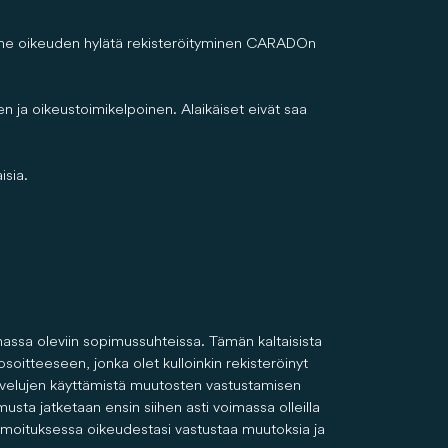
ämme oikeuden hylätä rekisteröityminen CARADOn
n ja oikeustoimikelpoinen. Alaikäiset eivät saa
isia.
ssa oleviin sopimussuhteissa. Tämän kaltaisista
itteeseen, jonka olet kulloinkin rekisteröinyt
lvelujen käyttämistä muutosten vastustamisen
ta jatketaan ensin siihen asti voimassa olleilla
ilmoituksessa oikeudestasi vastustaa muutoksia ja