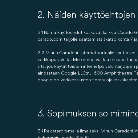
2. Näiden käyttöehtojen
2.1 Nämä käyttöehdot koskevat kaikkia Carado Gm
carado.com tarjolle saattamista (katso kohta 7 ja
2.2 Minun Caradoni -internetportaalin kautta voi
verkkopalveluita. Me emme vastaa muiden tarjoaji
sitä, jos käytät toisten internetpalveluntarjoajien
ainoastaan Google LLC:n, 1600 Amphitheatre P
google.de-verkkosivuston tietosuojakeskukselta:
3. Sopimuksen solmimin
3.1 Rekisteröitymällä ilmaiseksi Minun Caradoni 
tarkemmin kohdat 7 ja 8).