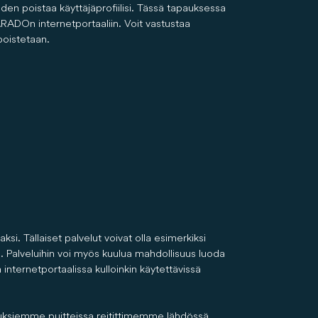
den poistaa käyttäjäprofiilisi. Tässä tapauksessa
RADOn internetportaaliin. Voit vastustaa
poistetaan.
ksi. Tällaiset palvelut voivat olla esimerkiksi
ta. Palveluihin voi myös kuulua mahdollisuus luoda
 internetportaalissa kulloinkin käytettävissä
uuksiemme puitteissa reitittimemme lähdössä