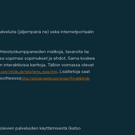
veluita (jäljempänä ne) sekä internetportaalin
yhteistyökumppaneiden matkoja, tavaroita tai
anssa sopimasi sopimukset ja ehdot. Sama koskee
 interaktiivisia karttoja. Tällöin voimassa olevat
. Lisätietoja saat
e.com/intl/de_de/help/terms_maps.html
osoitteessa
https://policies.google.com/privacy?hl=de&gl=de
olevien palveluiden käyttämisestä (katso