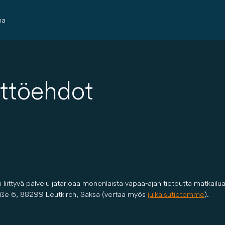
ma
töehdot
iittyvä palvelu ja tarjoaa monenlaista vapaa-ajan tietoutta matkail
e 6, 88299 Leutkirch, Saksa (vertaa myös
julkaisutietomme
).