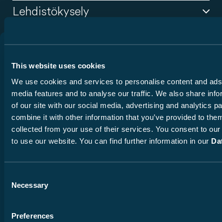
yksilöllisessä myyntineuvonnassa ja ajoneuvojen
Lehdistökysely
tilausprosessissa. Jos olet jo yhteydessä
Kauppias tai huoltoliike
auttaa sinua kaikissa ajoneuvoasi
kauppakumppaniisi
koskevissa reklamaatioissa, teknisissä ongelmissa ja
ja sinulla on kysyttävää prosessista,
Puhuttelu
tiimimme auttaa sinua mielellään.
huoltoon liittyvissä asioissa. He auttavat myös
jälkiasennuksiin, lisävarusteisiin ja varaosiin liittyvissä
Herra
tiedusteluissa.
Mallisto
Rouva
This website uses cookies
We use cookies and services to personalise content and ads,
Jos olet jo ollut
yhteydessä kauppiaaseemme
ja asia ei
Etunimi
Palvelut
Täytä tarvittavat tiedot.
etene tai sinulla on jokin muu huoli, autamme tarvittaessa
media features and to analyse our traffic. We also share inf
asian selvittelyssä.
of our site with our social media, advertising and analytics 
Kontakt
Puhuttelu
Voit ottaa yhteyttä meihin allaolevalla
lomakkeella
.
combine it with other information that you’ve provided to them
Sukunimi
Herra
collected from your use of their services. You consent to our
Tavoitat meidät puhelimitse:
to use our website. You can find further information in our
Da
Rouva
Maanantaista perjantaihin klo 8-12 ja tiistaina ja torstaina klo
Tietosuoja
Julkaisutiedot
13:00-15:00 numerossa +49 7524 999 360 (saksa,
Sähköposti
Etunimi
englanti).
Consent
Oikeudellinen huomautus
Yleiset käyttöehdot
Necessary
Selection
Cookiebot Asetukset
Suuntanumero
Puhelinnumero
Sukunimi
Preferences
© 2026 Carado GmbH