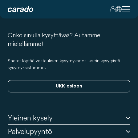
Onko sinulla kysyttävää? Autamme
mielellämme!
Saatat löytää vastauksen kysymykseesi usein kysytyistä
kysymyksistämme.
UKK-osioon
Yleinen kysely
Palvelupyyntö
Kauppakumppanisi
on ensimmäinen yhteyshenkilösi