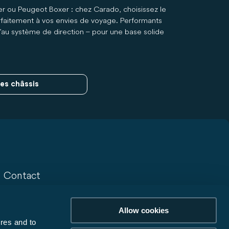
er ou Peugeot Boxer : chez Carado, choisissez le
rfaitement à vos envies de voyage. Performants
u'au système de direction – pour une base solide
es châssis
Contact
Contact
Allow cookies
Newsletter
res and to
Récompenses