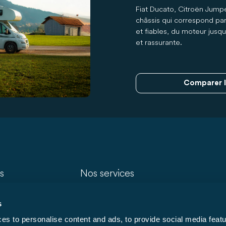
Fiat Ducato, Citroën Jump
châssis qui correspond pa
et fiables, du moteur jusq
et rassurante.
Comparer l
s
Nos services
Trouver un concessionnaire
s
s étroits)
Recherche de modèle
s to personalise content and ads, to provide social media featu
Accessoires Carado