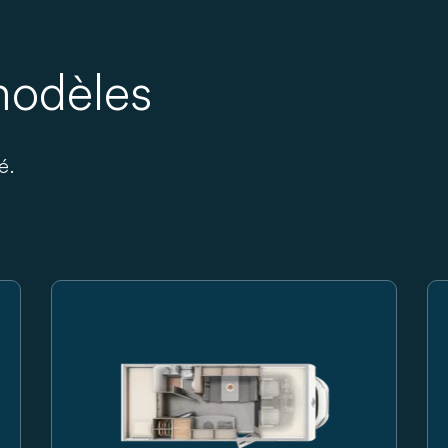
modèles
é.
avec porte d’entrée, fenêtres et trappe de rangement
Camping-car Carado à capucine, vue de côté sur fond 