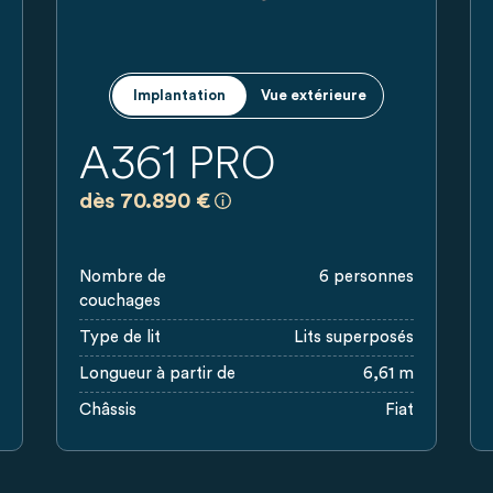
Implantation
Vue extérieure
A361 PRO
a)
engagement, basés sur les tarifs valables pour la Belgique. Les pr
Prix recommandés, sans engagement,
dès 70.890 €
Nombre de
6 personnes
couchages
Type de lit
Lits superposés
Longueur à partir de
6,61 m
Châssis
Fiat