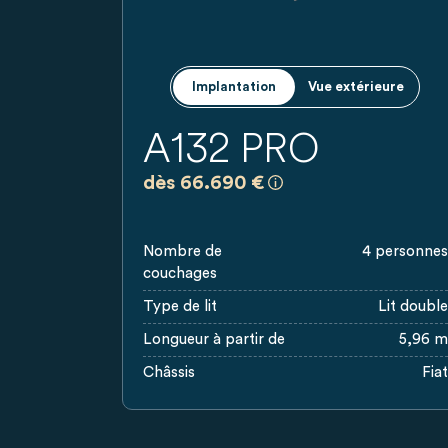
Implantation
Vue extérieure
A132 PRO
a)
Prix recommandés, sans 
dès 66.690 €
Nombre de
4 personnes
couchages
Type de lit
Lit double
Longueur à partir de
5,96 m
Châssis
Fiat