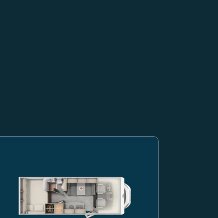
blanc
Camping-car Carado, vue de côté d’un modèle capucine blanc avec 