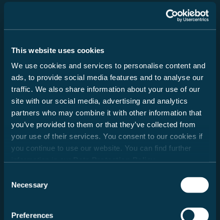
Datum
This website uses cookies
Ausgewählter Händler
We use cookies and services to personalise content and
ads, to provide social media features and to analyse our
traffic. We also share information about your use of our
site with our social media, advertising and analytics
partners who may combine it with other information that
you’ve provided to them or that they’ve collected from
Neue Suche
your use of their services. You consent to our cookies if
you continue to use our website. You can find further
information in our
Data Protection Policy
.
Consent
Nachricht
Necessary
Selection
Preferences