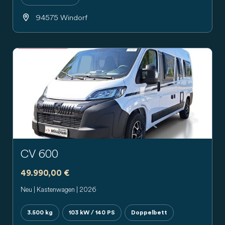
94575 Windorf
Previous
Next
CV 600
49.990,00 €
Neu | Kastenwagen | 2026
3.500 kg
103 kW / 140 PS
Doppelbett