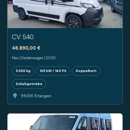
Previous
Next
CV 540
48.890,00 €
Neu | Kastenwagen | 2026
3.500 kg
103 kW / 140 PS
Doppelbett
Schaltgetriebe
91056 Erlangen