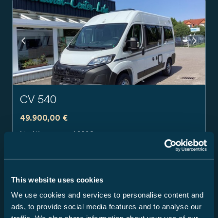
Previous
Next
CV 540
49.900,00 €
Neu | Kastenwagen | 2026
3.500 kg
103 kW / 140 PS
Doppelbett
Schaltgetriebe
This website uses cookies
We use cookies and services to personalise content and
06849 Dessau-Roßlau
ads, to provide social media features and to analyse our