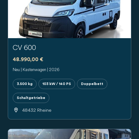
Previous
Next
CV 600
48.990,00 €
Neu | Kastenwagen | 2026
3.500 kg
103 kW / 140 PS
Doppelbett
Schaltgetriebe
48432 Rheine