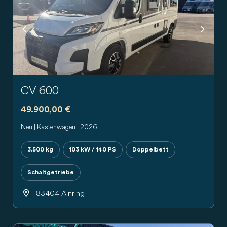
Previous
Next
CV 600
49.900,00 €
Neu | Kastenwagen | 2026
3.500 kg
103 kW / 140 PS
Doppelbett
Schaltgetriebe
83404 Ainring