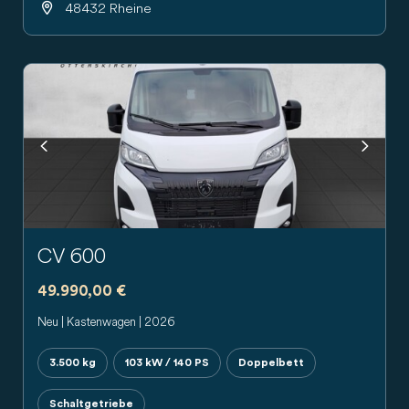
48432 Rheine
Previous
Next
CV 600
49.990,00 €
Neu | Kastenwagen | 2026
3.500 kg
103 kW / 140 PS
Doppelbett
Schaltgetriebe