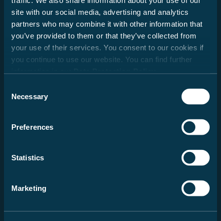
traffic. We also share information about your use of our
site with our social media, advertising and analytics
partners who may combine it with other information that
you’ve provided to them or that they’ve collected from
your use of their services. You consent to our cookies if
Previous
Next
you continue to use our website. You can find further
information in our
Data Protection Policy
.
Consent
Necessary
Selection
CV 540
Preferences
49.900,00 €
Neu | Kastenwagen | 2025
Statistics
3.500 kg
103 kW / 140 PS
Doppelbett
Marketing
Schaltgetriebe
68309 Mannheim