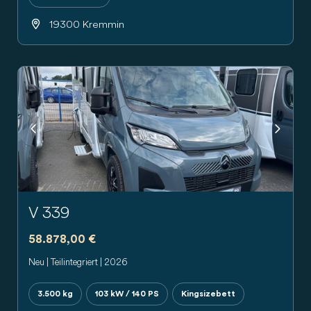
19300 Kremmin
Previous
Next
V 339
58.878,00 €
Neu | Teilintegriert | 2026
3.500 kg
103 kW / 140 PS
Kingsizebett