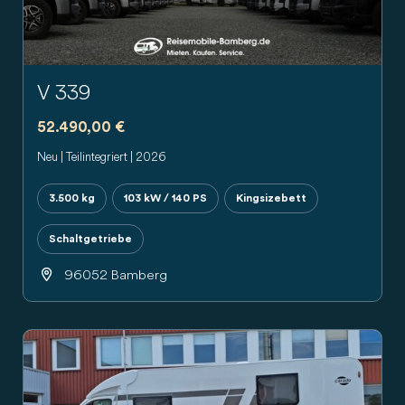
V 339
52.490,00 €
Neu | Teilintegriert | 2026
3.500 kg
103 kW / 140 PS
Kingsizebett
Schaltgetriebe
96052 Bamberg