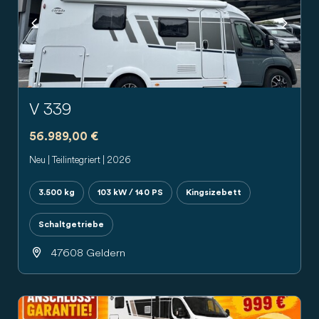
Previous
Next
V 339
56.989,00 €
Neu | Teilintegriert | 2026
3.500 kg
103 kW / 140 PS
Kingsizebett
Schaltgetriebe
47608 Geldern