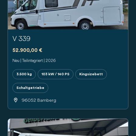
Previous
Next
V 339
52.900,00 €
Neu | Teilintegriert | 2026
3.500 kg
103 kW / 140 PS
Kingsizebett
Schaltgetriebe
96052 Bamberg