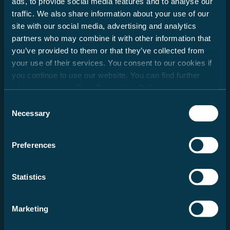
ads, to provide social media features and to analyse our
traffic. We also share information about your use of our
site with our social media, advertising and analytics
partners who may combine it with other information that
you’ve provided to them or that they’ve collected from
your use of their services. You consent to our cookies if
Previous
Next
you continue to use our website. You can find further
information in our
Data Protection Policy
.
Consent
Necessary
Selection
V 339
Preferences
58.627,00 €
Neu | Teilintegriert | 2026
Statistics
3.500 kg
103 kW / 140 PS
Kingsizebett
Marketing
Schaltgetriebe