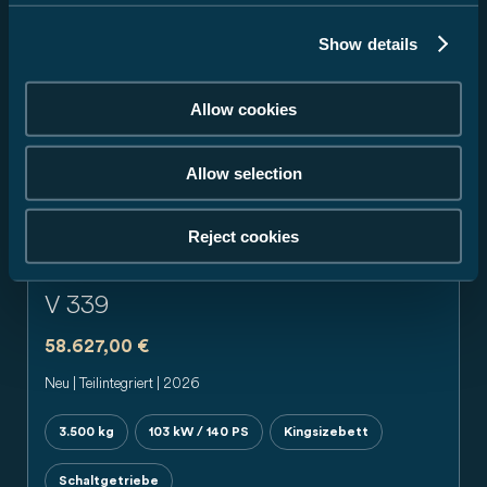
19300 Kremmin
Show details
Allow cookies
Allow selection
Previous
Next
Reject cookies
V 339
58.627,00 €
Neu | Teilintegriert | 2026
3.500 kg
103 kW / 140 PS
Kingsizebett
Schaltgetriebe