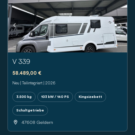
Previous
Next
V 339
58.489,00 €
Neu | Teilintegriert | 2026
3.500 kg
103 kW / 140 PS
Kingsizebett
Schaltgetriebe
47608 Geldern