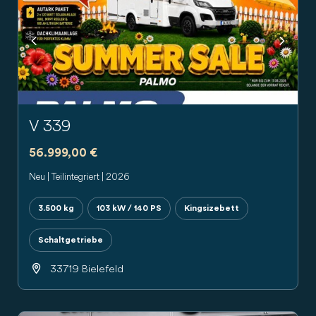
Previous
Next
V 339
56.999,00 €
Neu | Teilintegriert | 2026
3.500 kg
103 kW / 140 PS
Kingsizebett
Schaltgetriebe
33719 Bielefeld