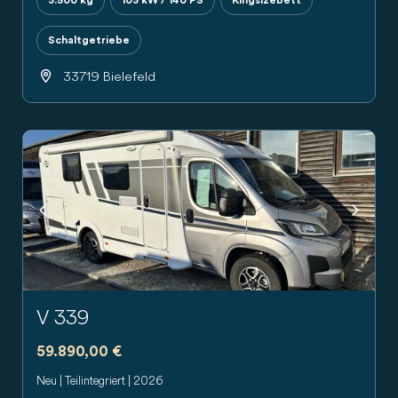
3.500 kg
103 kW / 140 PS
Kingsizebett
Schaltgetriebe
33719 Bielefeld
Previous
Next
V 339
59.890,00 €
Neu | Teilintegriert | 2026