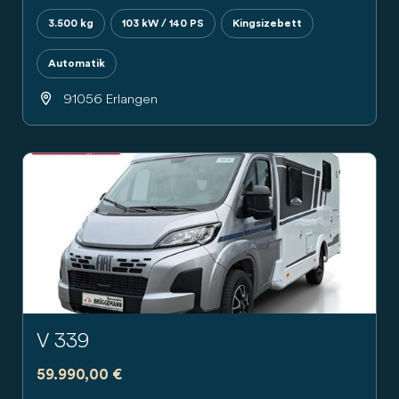
3.500 kg
103 kW / 140 PS
Kingsizebett
Automatik
91056 Erlangen
Previous
Next
V 339
59.990,00 €