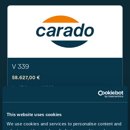
Previous
Next
V 339
58.627,00 €
Neu | Teilintegriert | 2026
3.500 kg
103 kW / 140 PS
Kingsizebett
Schaltgetriebe
This website uses cookies
We use cookies and services to personalise content and
19300 Kremmin