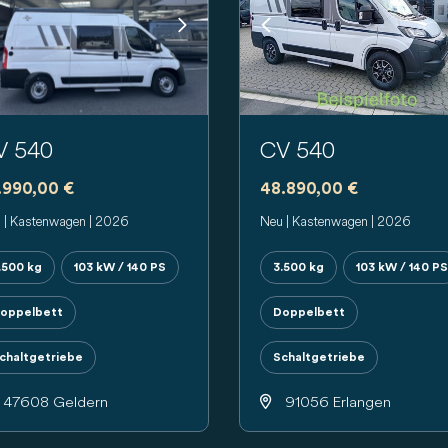
evious
Next
Previous
V 540
CV 540
.990,00 €
48.890,00 €
 | Kastenwagen | 2026
Neu | Kastenwagen | 2026
.500 kg
103 kW / 140 PS
3.500 kg
103 kW / 140 PS
oppelbett
Doppelbett
chaltgetriebe
Schaltgetriebe
47608 Geldern
91056 Erlangen