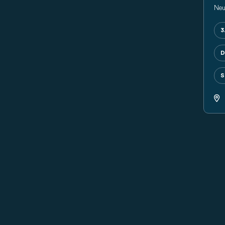
Neu
3
D
S