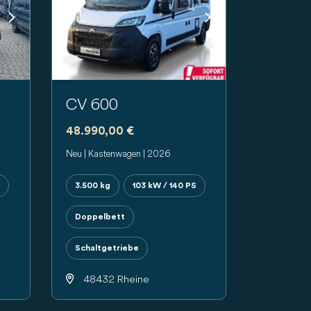
Next
Previous
Next
CV 600
48.990,00 €
Neu | Kastenwagen | 2026
3.500 kg
103 kW / 140 PS
Doppelbett
Schaltgetriebe
48432 Rheine