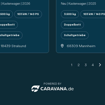
 | Kastenwagen | 2026
Neu | Kastenwagen | 2025
.500 kg
103 kW / 140 PS
3.500 kg
103 kW / 140 PS
oppelbett
Doppelbett
chaltgetriebe
Schaltgetriebe
18439 Stralsund
68309 Mannheim
1
2
3
4
POWERED BY
CARAVANA.de