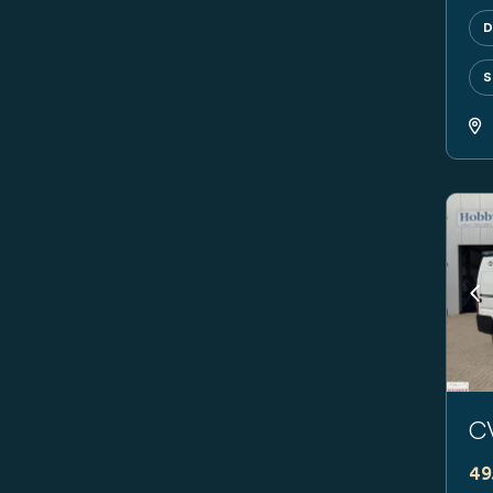
D
S
Pr
C
49