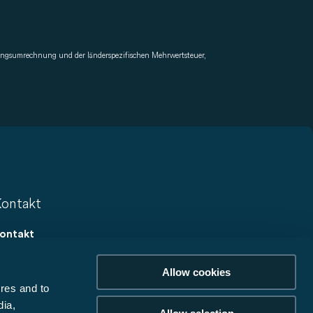
rungsumrechnung und der länderspezifischen Mehrwertsteuer,
ontakt
ontakt
ewsletter
Allow cookies
arriere
res and to
ooperationen
dia,