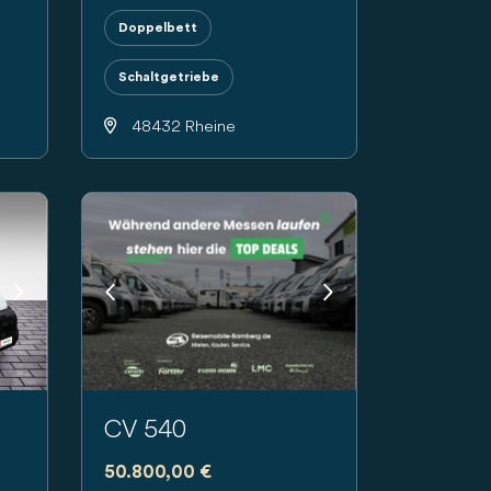
Doppelbett
Schaltgetriebe
48432 Rheine
Next
Previous
Next
CV 540
50.800,00 €