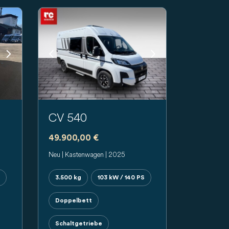
Next
Previous
Next
CV 540
49.900,00 €
Neu | Kastenwagen | 2025
3.500 kg
103 kW / 140 PS
Doppelbett
Schaltgetriebe