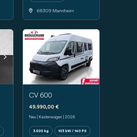
68309 Mannheim
Next
Previous
Next
CV 600
49.990,00 €
Neu | Kastenwagen | 2026
3.500 kg
103 kW / 140 PS