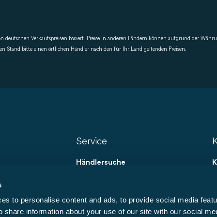
den deutschen Verkaufspreisen basiert. Preise in anderen Ländern können aufgrund der Wäh
 Stand bitte einen örtlichen Händler nach den für Ihr Land geltenden Preisen.
Service
K
Händlersuche
K
Beratungstermin
N
s
Original Zubehör
K
s to personalise content and ads, to provide social media featu
Downloads
K
o share information about your use of our site with our social me