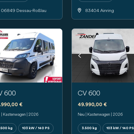
06849 Dessau-Roßlau
83404 Ainring
evious
Next
Previous
V 600
CV 600
.990,00 €
49.990,00 €
 | Kastenwagen | 2026
Neu | Kastenwagen | 2026
.500 kg
103 kW / 140 PS
3.500 kg
103 kW / 140 PS