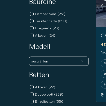
Baureihe
Pr
Camper Vans (251)
Teilintegrierte (599)
Integrierte (23)
C
Alkoven (24)
Modell
47
Neu
3
Betten
D
S
Alkoven (22)
Doppelbett (239)
Einzelbetten (556)