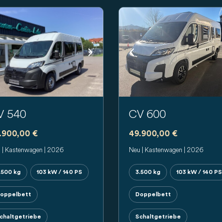
evious
Next
Previous
V 540
CV 600
.900,00 €
49.900,00 €
 | Kastenwagen | 2026
Neu | Kastenwagen | 2026
.500 kg
103 kW / 140 PS
3.500 kg
103 kW / 140 PS
oppelbett
Doppelbett
chaltgetriebe
Schaltgetriebe