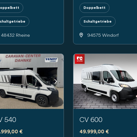
oppelbett
Doppelbett
chaltgetriebe
Schaltgetriebe
48432 Rheine
94575 Windorf
evious
Next
Previous
V 540
CV 600
.999,00 €
49.999,00 €