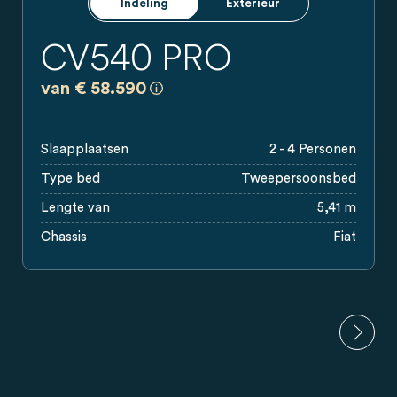
Indeling
Exterieur
CV540 PRO
a)
Alle prijzen zijn adviesverkoopprijze
van € 58.590
Slaapplaatsen
2 - 4 Personen
Type bed
Tweepersoonsbed
Lengte van
5,41 m
Chassis
Fiat