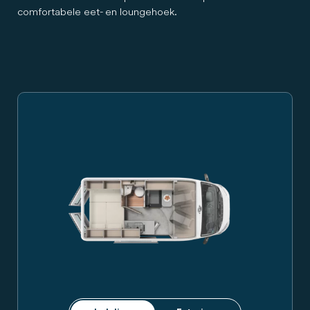
comfortabele eet- en loungehoek.
Carado campervan in zijaanzicht, zilvergrijs, met luifel, schui