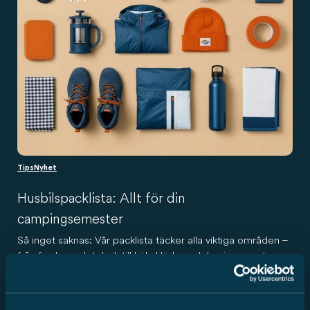
Tips
Nyhet
Husbilspacklista: Allt för din
campingsemester
Så inget saknas: Vår packlista täcker alla viktiga områden –
från fordon och teknik till kök, kläder och hygien, samt
friluftsutrustning och dokument.
5 min. läsning