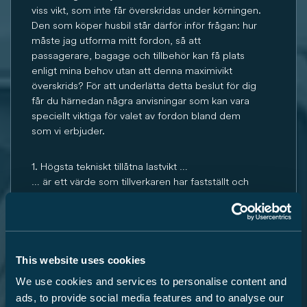
viss vikt, som inte får överskridas under körningen.
Den som köper husbil står därför inför frågan: hur
måste jag utforma mitt fordon, så att
passagerare, bagage och tillbehör kan få plats
enligt mina behov utan att denna maximivikt
överskrids? För att underlätta detta beslut för dig
får du härnedan några anvisningar som kan vara
speciellt viktiga för valet av fordon bland dem
som vi erbjuder.
1. Högsta tekniskt tillåtna lastvikt …
… är ett värde som tillverkaren har fastställt och
som inte får överskridas. På grundval av
planritningen fastställer Carado en övre gräns för
fordonet, vilken kan variera för olika planlösningar
(t.ex. 3 500 kg, 4 400 kg). Uppgifterna för berörd
planlösning finns i Tekniska Data.
This website uses cookies
We use cookies and services to personalise content and
2. Vikt i körklart skick …
ads, to provide social media features and to analyse our