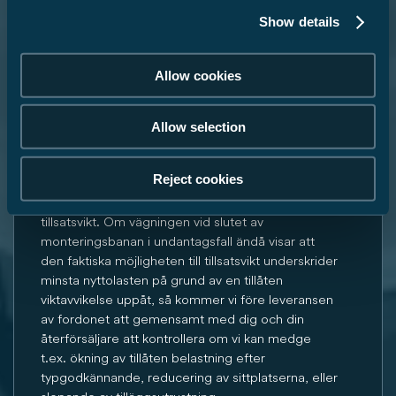
Detaljerade förklaringar rörande passagerarnas
vikt finns i avsnittet “Rättsliga anvisningar“.
Show details
4. Tillverkarspecifik vikt för tilläggsutrustning …
Allow cookies
… är ett värde som fastställs av Carado för varje
planritning och utgör maximivärdet för beställbar
tilläggsutrustning. Denna begränsning ska
Allow selection
säkerställa att minsta nyttolasten, alltså den i lag
fastställda tillgängliga vikten för bagage och i
Reject cookies
efterhand monterade tillbehör, på fordon som
Carado levererat också finns till förfogande för
tillsatsvikt. Om vägningen vid slutet av
monteringsbanan i undantagsfall ändå visar att
den faktiska möjligheten till tillsatsvikt underskrider
minsta nyttolasten på grund av en tillåten
viktavvikelse uppåt, så kommer vi före leveransen
av fordonet att gemensamt med dig och din
återförsäljare att kontrollera om vi kan medge
t.ex. ökning av tillåten belastning efter
typgodkännande, reducering av sittplatserna, eller