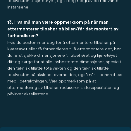
totalvekten til kjøretøyet, og la deg rådgi av de relevante
instansene.
13. Hva må man være oppmerksom på når man
ettermonterer tilbehør på bilen/får det montert av
forhandleren?
Hvis du bestemmer deg for å ettermontere tilbehør på
kjøretøyet eller få forhandleren til å ettermontere det, bør
du først sjekke dimensjonene til tilbehøret og kjøretøyet
ditt og sørge for at alle lovbestemte dimensjoner, spesielt
den teknisk tillatte totalvekten og den teknisk tillatte
totalvekten på akslene, overholdes, også når tilbehøret tas
med i betraktningen. Vær oppmerksom på at
ettermontering av tilbehør reduserer lastekapasiteten og
påvirker aksellastene.