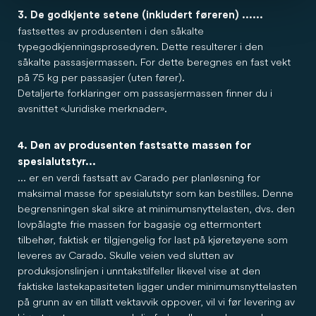
3. De godkjente setene (inkludert føreren) ......
fastsettes av produsenten i den såkalte
typegodkjenningsprosedyren. Dette resulterer i den
såkalte passasjermassen. For dette beregnes en fast vekt
på 75 kg per passasjer (uten fører).
Detaljerte forklaringer om passasjermassen finner du i
avsnittet «Juridiske merknader».
4. Den av produsenten fastsatte massen for
spesialutstyr...
... er en verdi fastsatt av Carado per planløsning for
maksimal masse for spesialutstyr som kan bestilles. Denne
begrensningen skal sikre at minimumsnyttelasten, dvs. den
lovpålagte frie massen for bagasje og ettermontert
tilbehør, faktisk er tilgjengelig for last på kjøretøyene som
leveres av Carado. Skulle veien ved slutten av
produksjonslinjen i unntakstilfeller likevel vise at den
faktiske lastekapasiteten ligger under minimumsnyttelasten
på grunn av en tillatt vektavvik oppover, vil vi før levering av