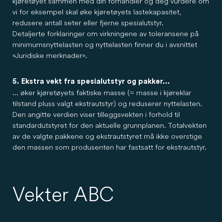
kjøretøyet sammen med din forhandler og deg vurdere om
vi for eksempel skal øke kjøretøyets lastekapasitet,
redusere antall seter eller fjerne spesialutstyr.
Detaljerte forklaringer om virkningene av toleransene på
minimumsnyttelasten og nyttelasten finner du i avsnittet
«Juridiske merknader».
5. Ekstra vekt fra spesialutstyr og pakker...
... øker kjøretøyets faktiske masse (= masse i kjøreklar
tilstand pluss valgt ekstrautstyr) og reduserer nyttelasten.
Den angitte verdien viser tilleggsvekten i forhold til
standardutstyret for den aktuelle grunnplanen. Totalvekten
av de valgte pakkene og ekstrautstyret må ikke overstige
den massen som produsenten har fastsatt for ekstrautstyr.
Vekter ABC