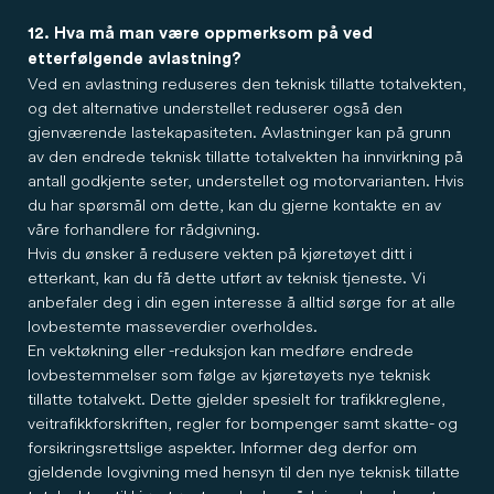
12. Hva må man være oppmerksom på ved
etterfølgende avlastning?
Ved en avlastning reduseres den teknisk tillatte totalvekten,
og det alternative understellet reduserer også den
gjenværende lastekapasiteten. Avlastninger kan på grunn
av den endrede teknisk tillatte totalvekten ha innvirkning på
antall godkjente seter, understellet og motorvarianten. Hvis
du har spørsmål om dette, kan du gjerne kontakte en av
våre forhandlere for rådgivning.
Hvis du ønsker å redusere vekten på kjøretøyet ditt i
etterkant, kan du få dette utført av teknisk tjeneste. Vi
anbefaler deg i din egen interesse å alltid sørge for at alle
lovbestemte masseverdier overholdes.
En vektøkning eller -reduksjon kan medføre endrede
lovbestemmelser som følge av kjøretøyets nye teknisk
tillatte totalvekt. Dette gjelder spesielt for trafikkreglene,
veitrafikkforskriften, regler for bompenger samt skatte- og
forsikringsrettslige aspekter. Informer deg derfor om
gjeldende lovgivning med hensyn til den nye teknisk tillatte