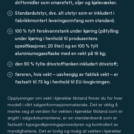
driftsmidler som smørefett, oljer og kjølevæsker.
Standardutstyr, dvs. alt utstyr som er inkludert i
fabrikkmontert leveringsomfang som standard.
100 % fylt ferskvannstank under kjøring (påfylling
under kjøring i henhold til produsentens
spesifikasjoner; 20 liter) og en 100 % fylt
aluminiumsgassflaske med en vekt på 16 kg;
den 90 % fylte drivstofftanken inkludert drivstoff;
føreren, hvis vekt – uavhengig av faktisk vekt – er
fastsatt til 75 kg i henhold til EU-lovgivningen.
Opplysninger om vekt i kjøreklar tilstand finner du for hver
modell i vårt salgsinformasjonsmateriale. Det er viktig å
merke seg at verdien for vekten i kjøreklar tilstand som er
angitt i salgsdokumentene, er en standardverdi som er
fastsatt i typegodkjenningsprosedyren og kontrollert av
myndighetene. Det er lovlig og mulig at vekten i kjøreklar