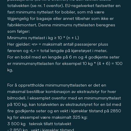
totalvekten (se nr. 1 ovenfor). EU-regelverket fastsetter en
fast minimums nyttelast for bobiler, som må være
tilgjengelig for bagasje eller annet tilbehør som ikke er
fabrikkmontert. Denne minimums nyttelasten beregnes
som følger:
Minimums nyttelast i kg ≥ 10 * (n + L)
Her gjelder: «n» = maksimalt antall passasjerer pluss
føreren og «L» = total lengde på kjøretøyet i meter.
For en bobil med en lengde på 6 m og 4 godkjente seter
er minimumsnyttelasten for eksempel 10 kg * (4 + 6) = 100
kg.
For å opprettholde minimumsnyttelasten er det en
maksimal bestillbar kombinasjon av ekstrautstyr for hver
bilmodell. I eksemplet ovenfor med en minimumsnyttelast
på 100 kg, kan totalvekten av ekstrautstyret for en bil med
fire godkjente seter og en vekt i kjøreklar tilstand på 2850
kg for eksempel være maksimalt 325 kg:
3 500 kg teknisk tillatt totalvekt
- 2 850 kg vekt i kjøreklar tilstand