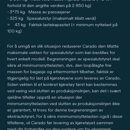
forhold til den angitte verdien på 2 850 kg)
- 3*75 kg Masse av passasjerer
- 325 kg Spesialutstyr (maksimalt tillatt verdi)
= 43 kg Faktisk lastekapasitet (< minimum nyttelast på
100 kg)
For å unngå en slik situasjon reduserer Carado den tillatte
maksimale vekten for spesialutstyr som kan bestilles for
hvert enkelt modell. Begrensningen av spesialutstyret skal
sikre at minimumsnyttelasten, dvs. den lovpålagte frie
massen for bagasje og ettermontert tilbehør, faktisk er
tilgjengelig for last på kjøretøyene som leveres av Carado.
Siden vekten til et konkret kjøretøy først kan bestemmes
ved veiing ved slutten av produksjonslinjen, kan det i svært
sjeldne tilfeller oppstå en situasjon der
minimumsnyttelasten ved slutten av produksjonslinjen ikke
er garantert, til tross for denne begrensningen av
ekstrautstyret. For å sikre minimumsnyttelasten også i disse
tilfellene, vil Carado før levering av kjøretøyet sammen
med din forhandler og deg vurdere om for eksempel