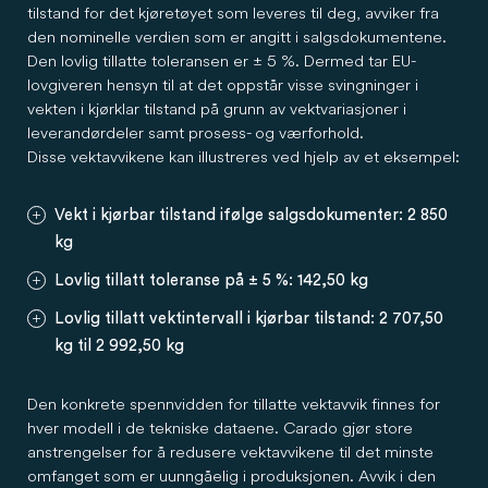
tilstand for det kjøretøyet som leveres til deg, avviker fra
den nominelle verdien som er angitt i salgsdokumentene.
Den lovlig tillatte toleransen er ± 5 %. Dermed tar EU-
lovgiveren hensyn til at det oppstår visse svingninger i
vekten i kjørklar tilstand på grunn av vektvariasjoner i
leverandørdeler samt prosess- og værforhold.
Disse vektavvikene kan illustreres ved hjelp av et eksempel:
Vekt i kjørbar tilstand ifølge salgsdokumenter: 2 850
kg
Lovlig tillatt toleranse på ± 5 %: 142,50 kg
Lovlig tillatt vektintervall i kjørbar tilstand: 2 707,50
kg til 2 992,50 kg
Den konkrete spennvidden for tillatte vektavvik finnes for
hver modell i de tekniske dataene. Carado gjør store
anstrengelser for å redusere vektavvikene til det minste
omfanget som er uunngåelig i produksjonen. Avvik i den