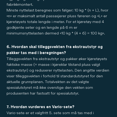
fabrikkmontert.
Minste nyttelast beregnes som følger: 10 kg * (n + L), hvor
«n» er maksimalt antall passasjerer pluss føreren og «L» er
kjøretøyets totale lengde i meter. For et kjøretøy med 4
godkjente seter og en lengde på 6 m er
minimumsnyttelasten dermed «10 kg * (4 + 6) = 100 kg».
6. Hvordan skal tilleggsvekten fra ekstrautstyr og
pakker tas med i beregningen?
Tilleggsvekten fra ekstrautstyr og pakker øker kjøretøyets
faktiske masse (= masse i kjøreklar tilstand pluss valgt
ekstrautstyr) og reduserer nyttelasten. Den angitte verdien
viser tilleggsvekten i forhold til standardutstyret for den
aktuelle grunnplanen. Totalvekten av det valgte
spesialutstyret må ikke overstige den vekten som
produsenten har fastsatt for spesialutstyr.
7. Hvordan vurderes en Vario-sete?
Vario-sete er et valgfritt 5. sete som må tas med i