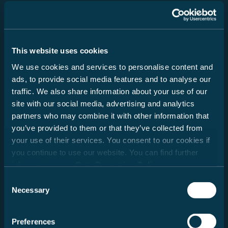
Viktige tips for valg av bobil
Når du kjøper en bobil, campingvogn eller urban kjøretøy
(heretter kalt bobil), er det spesielt viktig å velge riktig
This website uses cookies
planløsning og et tiltalende design. I tillegg spiller vekten
We use cookies and services to personalise content and
også en viktig rolle. Familie, venner, spesialutstyr, tilbehør
ads, to provide social media features and to analyse our
og bagasje – alt dette må få plass. Samtidig er det juridiske
traffic. We also share information about your use of our
og tekniske begrensninger for konfigurasjon og lasting.
site with our social media, advertising and analytics
Hver bobil er konstruert for en bestemt vekt som ikke må
partners who may combine it with other information that
overskrides under kjøring. For kjøpere av bobiler reiser
you’ve provided to them or that they’ve collected from
derfor spørsmålet: Hvordan må jeg konfigurere kjøretøyet
mitt for å få plass til passasjerer, bagasje og tilbehør i
your use of their services. You consent to our cookies if
henhold til mine behov, uten at kjøretøyet overskrider
you continue to use our website. You can find further
denne maksimale vekten? For å gjøre denne beslutningen
information in our
Data Protection Policy
.
enklere for deg, gir vi deg nedenfor noen tips som er
Consent
spesielt viktige når du skal velge kjøretøy fra vårt sortiment:
Necessary
Selection
1. Den teknisk tillatte totalvekten......
Preferences
er en verdi fastsatt av produsenten som kjøretøyet ikke må