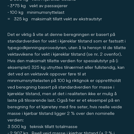
- 3*75 kg vekt av passasjerer
- 100 kg minimumsnyttelast
= 325 kg maksimalt tillatt vekt av ekstrautstyr
Det er viktig å vite at denne beregningen er basert på
standardverdien for vekt i kjøreklar tilstand som er fastsatt i
typegodkjenningsprosedyren, uten å ta hensyn til de tillatte
vektavvikene for vekt i kjøreklar tilstand (se nr. 2 ovenfor).
Hvis den maksimalt tillatte verdien for spesialutstyr på (i
eksemplet) 325 kg utnyttes tilnærmet eller fullstendig, kan
det ved en vektavvik oppover føre til at
minimumsnyttelasten på 100 kg riktignok er opprettholdt
ved beregning basert på standardverdien for masse i
kjøreklar tilstand, men at det i realiteten ikke er mulig å
laste på tilsvarende last. Også her er et eksempel på en
beregning for et kjøretøy med fire seter, hvis reelle veide
masse i kjørbar tilstand ligger 2 % over den nominelle
verdien:
3 500 kg teknisk tillatt totalmasse
- 2 907 kg Reell veid masse i kjørbar tilstand (+ 2 % i