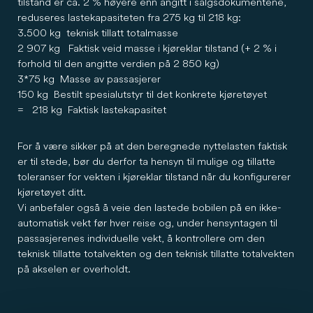
tilstand er ca. 2 % høyere enn angitt i salgsdokumentene,
reduseres lastekapasiteten fra 275 kg til 218 kg:
3.500 kg teknisk tillatt totalmasse
2 907 kg Faktisk veid masse i kjøreklar tilstand (+ 2 % i
forhold til den angitte verdien på 2 850 kg)
3*75 kg Masse av passasjerer
150 kg Bestilt spesialutstyr til det konkrete kjøretøyet
= 218 kg Faktisk lastekapasitet
For å være sikker på at den beregnede nyttelasten faktisk
er til stede, bør du derfor ta hensyn til mulige og tillatte
toleranser for vekten i kjøreklar tilstand når du konfigurerer
kjøretøyet ditt.
Vi anbefaler også å veie den lastede bobilen på en ikke-
automatisk vekt før hver reise og, under hensyntagen til
passasjerenes individuelle vekt, å kontrollere om den
teknisk tillatte totalvekten og den teknisk tillatte totalvekten
på akselen er overholdt.