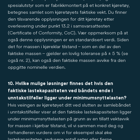
spesialutstyr som er fabrikkmontert på et konkret kjøretøy,
betegnes samlet som kjøretøyets faktiske vekt. Du finner
den tilsvarende opplysningen for ditt kjøretøy etter
overlevering under punkt 13.2 i samsvarsattesten
(Certificate of Conformity, CoC). Vær oppmerksom på at
også denne opplysningen er en standardisert verdi. Siden
det for massen i kjøreklar tilstand – som en del av den
faktiske massen – gjelder en lovlig toleranse på ± 5 % (se
også nr. 2), kan også den faktiske massen avvike fra den
oppgitte nominelle verdien.
10. Hvilke mulige løsninger finnes det hvis den
faktiske lastekapasiteten ved båndets ende i
unntakstilfeller ligger under minimumsnyttelasten?
Hvis veiingen av kjøretøyet ditt ved slutten av samlebåndet
i unntakstilfeller viser at den faktiske lastekapasiteten ligger
under minimumsnyttelasten på grunn av en tillatt vektavvik
for massen i kjørbar tilstand, vil vi sammen med deg og
forhandleren vurdere om vi for eksempel skal øke
lastekapasiteten, redusere antall seter eller fjerne