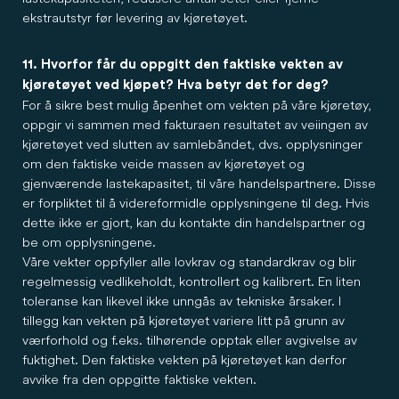
ekstrautstyr før levering av kjøretøyet.
11. Hvorfor får du oppgitt den faktiske vekten av
kjøretøyet ved kjøpet? Hva betyr det for deg?
For å sikre best mulig åpenhet om vekten på våre kjøretøy,
oppgir vi sammen med fakturaen resultatet av veiingen av
kjøretøyet ved slutten av samlebåndet, dvs. opplysninger
om den faktiske veide massen av kjøretøyet og
gjenværende lastekapasitet, til våre handelspartnere. Disse
er forpliktet til å videreformidle opplysningene til deg. Hvis
dette ikke er gjort, kan du kontakte din handelspartner og
be om opplysningene.
Våre vekter oppfyller alle lovkrav og standardkrav og blir
regelmessig vedlikeholdt, kontrollert og kalibrert. En liten
toleranse kan likevel ikke unngås av tekniske årsaker. I
tillegg kan vekten på kjøretøyet variere litt på grunn av
værforhold og f.eks. tilhørende opptak eller avgivelse av
fuktighet. Den faktiske vekten på kjøretøyet kan derfor
avvike fra den oppgitte faktiske vekten.