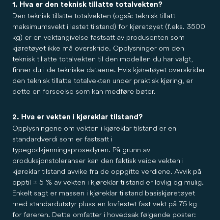
1. Hva er den teknisk tillatte totalvekten?
Den teknisk tillatte totalvekten (også: teknisk tillatt
maksimumsvekt i lastet tilstand) for kjøretøyet (f.eks. 3500
kg) er en vektangivelse fastsatt av produsenten som
kjøretøyet ikke må overskride. Opplysninger om den
teknisk tillatte totalvekten til den modellen du har valgt,
finner du i de tekniske dataene. Hvis kjøretøyet overskrider
den teknisk tillatte totalvekten under praktisk kjøring, er
dette en forseelse som kan medføre bøter.
2. Hva er vekten i kjøreklar tilstand?
Opplysningene om vekten i kjøreklar tilstand er en
standardverdi som er fastsatt i
typegodkjenningsprosedyren. På grunn av
produksjonstoleranser kan den faktisk veide vekten i
kjøreklar tilstand avvike fra de oppgitte verdiene. Avvik på
opptil ± 5 % av vekten i kjøreklar tilstand er lovlig og mulig.
Enkelt sagt er massen i kjøreklar tilstand basiskjøretøyet
med standardutstyr pluss en lovfestet fast vekt på 75 kg
for føreren. Dette omfatter i hovedsak følgende poster: