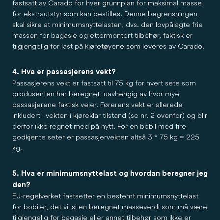
fastsatt av Carado for hver grunnplan for maksimal masse
for ekstrautstyr som kan bestilles. Denne begrensningen
skal sikre at minimumsnyttelasten, dvs. den lovpålagte frie
massen for bagasje og ettermontert tilbehør, faktisk er
tilgjengelig for last på kjøretøyene som leveres av Carado.
4. Hva er passasjerens vekt?
Passasjerens vekt er fastsatt til 75 kg for hvert sete som
produsenten har beregnet, uavhengig av hvor mye
passasjerene faktisk veier. Førerens vekt er allerede
inkludert i vekten i kjøreklar tilstand (se nr. 2 ovenfor) og blir
derfor ikke regnet med på nytt. For en bobil med fire
godkjente seter er passasjervekten altså 3 * 75 kg = 225
kg.
5. Hva er minimumsnyttelast og hvordan beregner jeg
den?
EU-regelverket fastsetter en bestemt minimumsnyttelast
for bobiler, det vil si en beregnet masseverdi som må være
tilgjengelig for bagasje eller annet tilbehør som ikke er