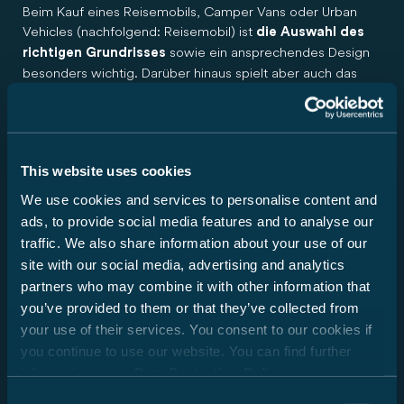
Beim Kauf eines Reisemobils, Camper Vans oder Urban
Vehicles (nachfolgend: Reisemobil) ist
die Auswahl des
sowie ein ansprechendes Design
richtigen Grundrisses
besonders wichtig. Darüber hinaus spielt aber auch das
Gewicht eine essentielle Rolle. Familie, Freunde,
Sonderausstattung, Zubehör und Gepäck – all das soll Platz
finden. Zugleich gibt es rechtliche und technische Grenzen
für die Konfiguration und Beladung. Jedes Reisemobil ist
This website uses cookies
für ein bestimmtes Gewicht ausgelegt, das im Fahrbetrieb
nicht überschritten werden darf. Für Reisemobilkäufer stellt
We use cookies and services to personalise content and
sich damit die Frage: Wie muss ich mein Fahrzeug
ads, to provide social media features and to analyse our
konfigurieren, um Fahrgäste, Gepäck und Zubehör
traffic. We also share information about your use of our
entsprechend meinen Bedürfnissen unterzubringen, ohne
site with our social media, advertising and analytics
dass das Fahrzeug dieses Maximalgewicht überschreitet?
partners who may combine it with other information that
Um Ihnen diese Entscheidung zu erleichtern, geben wir
you’ve provided to them or that they’ve collected from
Ihnen nachfolgend einige Hinweise an die Hand, die für die
your use of their services. You consent to our cookies if
Auswahl Ihres Fahrzeugs aus unserem Portfolio besonders
wichtig sind:
you continue to use our website. You can find further
information in our
Data Protection Policy
.
1. Die technisch zulässige Gesamtmasse…
Consent