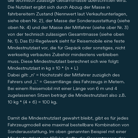
die technisch zulässige Gesamtmasse überschritten wird.
Die Nutzlast ergibt sich durch Abzug der Masse in
fahrbereitem Zustand (Nennwert laut Verkaufsunterlagen,
siehe oben Nr. 2), der Masse der Sonderausstattung (siehe
oben Nr. 4) und der Masse der Mitfahrer (siehe ober Nr. 3)
von der technisch zulässigen Gesamtmasse (siehe oben
Nr. 1). Das EU-Regelwerk sieht für Reisemobile eine feste
Mindestnutzlast vor, die für Gepäck oder sonstiges, nicht
werkseitig verbautes Zubehör mindestens verbleiben
muss. Diese Mindestnutzlast berechnet sich wie folgt:
Mindestnutzlast in kg ≥ 10 * (n + L)
Dabei gilt: „n“ = Höchstzahl der Mitfahrer zuzüglich des
Fahrers und „L“ = Gesamtlänge des Fahrzeugs in Metern.
Bei einem Reisemobil mit einer Länge von 6 m und 4
zugelassenen Sitzen beträgt die Mindestnutzlast also z.B.
10 kg * (4 + 6) = 100 kg.
Damit die Mindestnutzlast gewahrt bleibt, gibt es für jedes
Fahrzeugmodell eine maximal bestellbare Kombination von
Sonderausstattung. Im oben genannten Beispiel mit einer