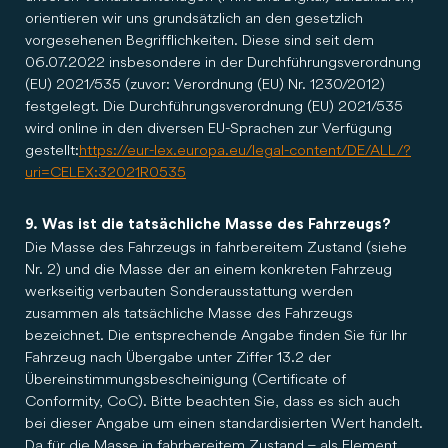
orientieren wir uns grundsätzlich an den gesetzlich
vorgesehenen Begrifflichkeiten. Diese sind seit dem
06.07.2022 insbesondere in der Durchführungsverordnung
(EU) 2021/535 (zuvor: Verordnung (EU) Nr. 1230/2012)
festgelegt. Die Durchführungsverordnung (EU) 2021/535
wird online in den diversen EU-Sprachen zur Verfügung
gestellt:
https://eur-lex.europa.eu/legal-content/DE/ALL/?
uri=CELEX:32021R0535
9. Was ist die tatsächliche Masse des Fahrzeugs?
Die Masse des Fahrzeugs in fahrbereitem Zustand (siehe
Nr. 2) und die Masse der an einem konkreten Fahrzeug
werkseitig verbauten Sonderausstattung werden
zusammen als tatsächliche Masse des Fahrzeugs
bezeichnet. Die entsprechende Angabe finden Sie für Ihr
Fahrzeug nach Übergabe unter Ziffer 13.2 der
Übereinstimmungsbescheinigung (Certificate of
Conformity, CoC). Bitte beachten Sie, dass es sich auch
bei dieser Angabe um einen standardisierten Wert handelt.
Da für die Masse in fahrbereitem Zustand – als Element