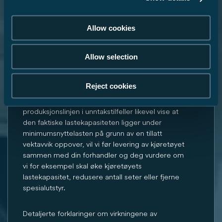
spesialutstyr......
Allow cookies
... er en verdi fastsatt av Carado per planløsning
for maksimal masse av spesialutstyr som kan
bestilles. Denne begrensningen skal sikre at
Allow selection
minimumsnyttelasten, dvs. den lovpålagte frie
massen for bagasje og ettermontert tilbehør,
Reject cookies
faktisk er tilgjengelig for last på kjøretøyene som
leveres av Carado. Skulle veien ved slutten av
produksjonslinjen i unntakstilfeller likevel vise at
den faktiske lastekapasiteten ligger under
minimumsnyttelasten på grunn av en tillatt
vektavvik oppover, vil vi før levering av kjøretøyet
sammen med din forhandler og deg vurdere om
vi for eksempel skal øke kjøretøyets
lastekapasitet, redusere antall seter eller fjerne
spesialutstyr.
Detaljerte forklaringer om virkningene av