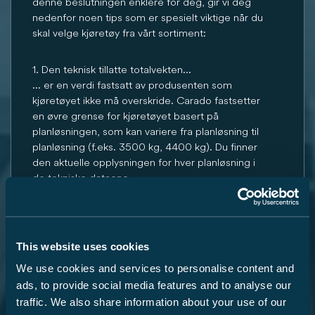
denne beslutningen enklere for deg, gir vi deg
nedenfor noen tips som er spesielt viktige når du
skal velge kjøretøy fra vårt sortiment:
1. Den teknisk tillatte totalvekten...
... er en verdi fastsatt av produsenten som
kjøretøyet ikke må overskride. Carado fastsetter
en øvre grense for kjøretøyet basert på
planløsningen, som kan variere fra planløsning til
planløsning (f.eks. 3500 kg, 4400 kg). Du finner
den aktuelle opplysningen for hver planløsning i
de tekniske dataene.
2. Vekten i kjøreklar tilstand......
består – forenklet sagt – av basisbilen med
standardutstyr pluss en fast vekt på 75 kg for
This website uses cookies
føreren. Det er lovlig og mulig at vekten i kjøreklar
We use cookies and services to personalise content and
tilstand for kjøretøyet ditt avviker fra den
ads, to provide social media features and to analyse our
nominelle verdien som er angitt i
traffic. We also share information about your use of our
salgsdokumentene. Den tillatte toleransen er ± 5