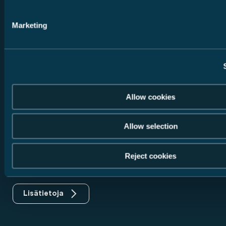
Carado osana Erwin Hymer -
Marketing
konsernia
Erwin Hymer Group SE, yksi Euroopan suurimmista
matkailuautojen ja -vaunujen valmistajista, on Thor
Industriesin tytäryhtiö, joka on puolestaan maailman johtava
vapaa-ajan ajoneuvojen valmistaja ja työllistää yli 25 000
Allow cookies
henkeä. Erwin Hymer Group yhdistää saman katon alle
matkailu- ja retkeilyautojen sekä matkailuvaunujen
valmistajia, tarviketoimittajia sekä vuokra- ja
Allow selection
rahoituspalveluita. Osana Erwin Hymer -konsernia Carado
tarjoaa edullisia matkailu- ja retkeilyautoja sekä vaneja
Reject cookies
parhalla mahdollisella hinta-laatusuhteella lähtötason
segmentissä.
Lisätietoja