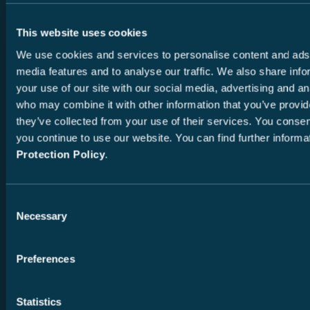
This website uses cookies
Neustadtissa Dresdenin lähellä
We use cookies and services to personalise content and ads,
sijaitseva moderni Capron-
media features and to analyse our traffic. We also share inf
tuotantolaitos takaa myös näinä
your use of our site with our social media, advertising and an
myrskyisinä aikoina korkean laadun ja
who may combine it with other information that you’ve provid
they’ve collected from your use of their services. You consent
hyvän viimeistelyn, mitä ei tällä
you continue to use our website. You can find further informa
hetkellä löydy kaikkialta alalta.
Protection Policy
.
Wohnmobil & Reisen | Magazin für
Reisebegeisterte
Consent
Necessary
Selection
Raporttiin
Preferences
Statistics